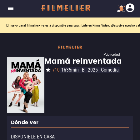
El nuevo canal
Filmelier+
ya está disponible para suscribirte en Prime Video.
¡Descubre nuestro ca
Publicidad
Mamá reinventada
--/10
1h35min
B
2025
Comedia
Dónde ver
DISPONIBLE EN CASA