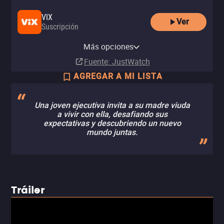
VIX
Ver
Suscripción
Amazon Video
Apple TV Store
ViX Premium Amazon Channel
Renta
Renta
Más opciones
Suscripción
MX$40.00
MX$60.00
Fuente
: JustWatch
AGREGAR A MI LISTA
Una joven ejecutiva invita a su madre viuda
a vivir con ella, desafiando sus
expectativas y descubriendo un nuevo
mundo juntas.
Tráiler