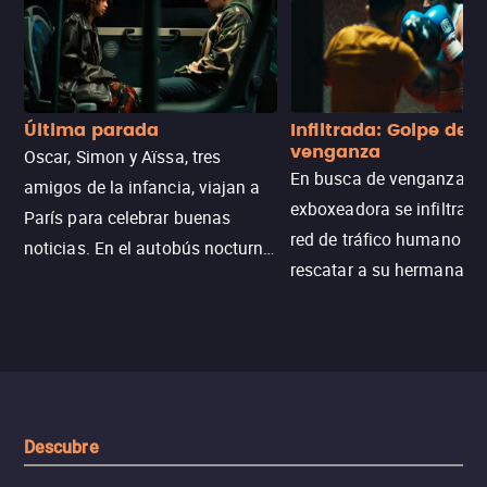
Última parada
Infiltrada: Golpe de
venganza
Oscar, Simon y Aïssa, tres
En busca de venganza, u
amigos de la infancia, viajan a
exboxeadora se infiltra e
París para celebrar buenas
red de tráfico humano pa
noticias. En el autobús nocturno
rescatar a su hermana m
N121, un intercambio entre
enfrentando criminales
pasajeros escala y la situación
despiadados, secretos
se descontrola, convirtiendo el
peligrosos y situaciones
viaje en un thriller urbano
extremas que ponen a pr
intenso.
resistencia.
Descubre