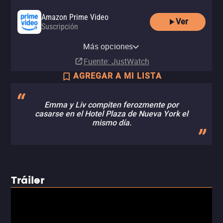
Amazon Prime Video
Ver
Suscripción
Amazon Prime Video with Ads
Disney Plus
Universal+ Amazon Channel
Más opciones
Suscripción
Suscripción
Suscripción
Fuente
: JustWatch
AGREGAR A MI LISTA
Emma y Liv compiten ferozmente por
casarse en el Hotel Plaza de Nueva York el
mismo día.
Tráiler