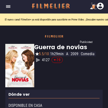
El nuevo canal
Filmelier+
ya está disponible para suscribirte en Prime Video.
¡Descubre nuestro ca
Publicidad
Guerra de novias
5.5/10
1h29min
A
2009
Comedia
4127
-19
Dónde ver
DISPONIBLE EN CASA