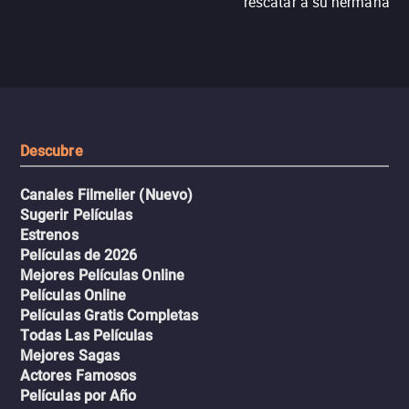
rescatar a su hermana m
N121, un intercambio entre
enfrentando criminales
pasajeros escala y la situación
despiadados, secretos
se descontrola, convirtiendo el
peligrosos y situaciones
viaje en un thriller urbano
extremas que ponen a pr
intenso.
resistencia.
Descubre
Canales Filmelier (Nuevo)
Sugerir Películas
Estrenos
Películas de 2026
Mejores Películas Online
Películas Online
Películas Gratis Completas
Todas Las Películas
Mejores Sagas
Actores Famosos
Películas por Año