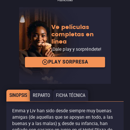
Ve películas
completas en
línea
¡Dale play y sorpréndete!
PLAY SORPRESA
SINOPSIS
REPARTO
FICHA TÉCNICA
Emma y Liv han sido desde siempre muy buenas
amigas (de aquellas que se apoyan en todo, a las
buenas y a las malas) y, desde su infancia, han
soñado con casarse en junio en el Hotel Plaza de