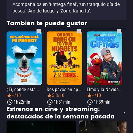
Acompáñalos en ‘Entrega final’, ‘Un tranquilo día de
pesca’, ‘Aro de fuego’ y ‘Zorro Kung fu’.
También te puede gustar
¿Ei, dónde está mi perro?
Dos pavos en apuros
Elmo y la Navidad mágica de Mark Rober
--/10
5.8/10
--/10
1h22min
1h31min
1h39min
Estrenos en cine y streaming:
destacados de la semana pasada