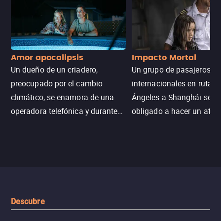
Amor apocalipsis
Impacto Mortal
Un dueño de un criadero,
Un grupo de pasajeros
preocupado por el cambio
internacionales en ruta d
climático, se enamora de una
Ángeles a Shanghái se v
operadora telefónica y durante
obligado a hacer un aterr
un desastre natural inicia una
emergencia en aguas inf
aventura romántica, bilingüe y
de tiburones. Ahora debe
llena de emoción para
trabajar juntos con la es
encontrarla.
de superar la vorágine de
tiburones atraídos por los
del avión.
Descubre