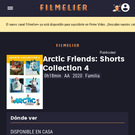
El nuevo canal
Filmelier+
ya está disponible para suscribirte en Prime Video.
¡Descubre nuestro ca
Publicidad
Arctic Friends: Shorts
Collection 4
0h18min
AA
2020
Familia
Dónde ver
DISPONIBLE EN CASA