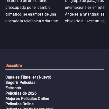
Un dueño de un criadero,
Un grupo de pasajeros
preocupado por el cambio
internacionales en ruta d
climático, se enamora de una
Ángeles a Shanghái se v
operadora telefónica y durante
obligado a hacer un aterr
un desastre natural inicia una
emergencia en aguas inf
aventura romántica, bilingüe y
de tiburones. Ahora debe
llena de emoción para
trabajar juntos con la es
encontrarla.
de superar la vorágine de
tiburones atraídos por los
del avión.
Descubre
Canales Filmelier (Nuevo)
Sugerir Películas
Estrenos
Películas de 2026
Mejores Películas Online
Películas Online