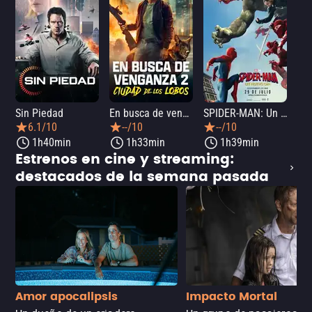
Sin Piedad
En busca de venganza 2: Ciudad de los lobos
SPIDER-MAN: Un nuevo día
La
6.1/10
--/10
--/10
1h40min
1h33min
1h39min
Estrenos en cine y streaming:
destacados de la semana pasada
Amor apocalipsis
Impacto Mortal