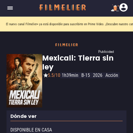
El nuevo canal
Filmelier+
ya está disponible para suscribirte en Prime Video.
¡Descubre nuestro ca
Publicidad
Mexicali: Tierra sin
ley
5.5/10
1h39min
B-15
2026
Acción
Dónde ver
DISPONIBLE EN CASA