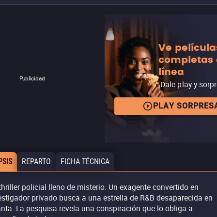
Ve película
completas
línea
Publicidad
¡Dale play y sorp
PLAY SORPRES
PSIS
REPARTO
FICHA TÉCNICA
thriller policial lleno de misterio. Un exagente convertido en
estigador privado busca a una estrella de R&B desaparecida en
anta. La pesquisa revela una conspiración que lo obliga a