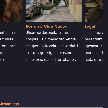
Borrón y Vida Nueva
Legal
entre una
Ulises se despierta en un
Lia, actriz c
a turista
hospital "sin memoria". Ahora
para triunfar
n romance
recuperará la vida que perdió: la
agencia la es
o de
exnovia que sigue acosándolo,
promesa de vi
s y
el negocio que le fue robado y la
nada que perd
.
casa de sus sueños; sin
Juana, argen
embargo, no todo es como lo
historia. Jun
recordaba.
sobrevivir, af
algo mejor.
Streamings