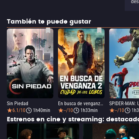
des
También te puede gustar
Sin Piedad
En busca de venganza 2: Ciudad de los lobos
6.1/10
1h40min
--/10
1h33min
--/10
1h3
Estrenos en cine y streaming: destaca