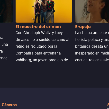
El maestro del crimen
Erupcja
Con Christoph Waltz y Lucy Liu.
La chispa ardiente 
na
Un asesino a sueldo cercano al
florista polaca y un
n una
retiro es reclutado por la
británica desata u
ra
Compañía para entrenar a
inesperado en medi
enor,
Wihlborg, un joven prodigio de la
encuentros casuale
Generación Z con grandes
momentos mágicos
habilidades y una actitud
desafiante.
ueba su
Géneros