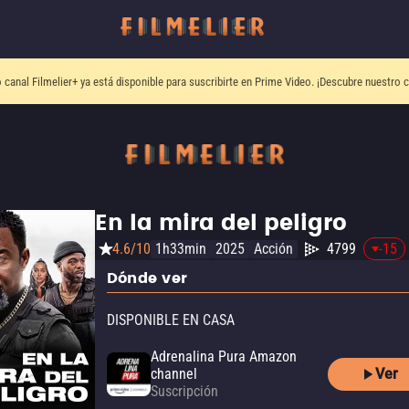
o canal
Filmelier+
ya está disponible para suscribirte en Prime Video.
¡Descubre nuestro c
En la mira del peligro
4.6/10
1h33min
2025
Acción
4799
-15
Dónde ver
DISPONIBLE EN CASA
Adrenalina Pura Amazon
Ver
channel
Suscripción
Adrenalina Pura Apple TV