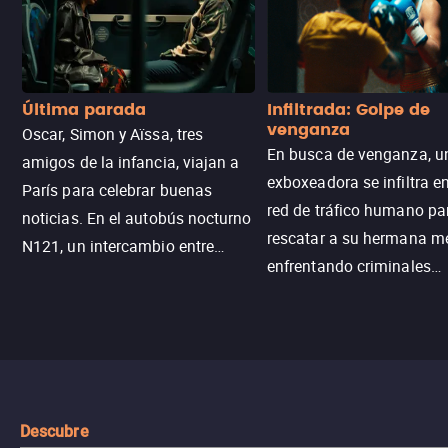
Última parada
Infiltrada: Golpe de
venganza
Oscar, Simon y Aïssa, tres
En busca de venganza, u
amigos de la infancia, viajan a
exboxeadora se infiltra e
París para celebrar buenas
red de tráfico humano pa
noticias. En el autobús nocturno
rescatar a su hermana m
N121, un intercambio entre
enfrentando criminales
pasajeros escala y la situación
despiadados, secretos
se descontrola, convirtiendo el
peligrosos y situaciones
viaje en un thriller urbano
extremas que ponen a pr
intenso.
resistencia.
Descubre