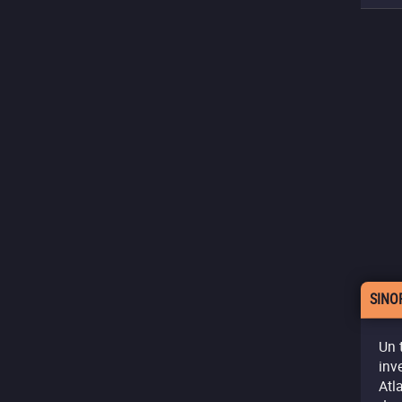
SINO
Un 
inv
Atl