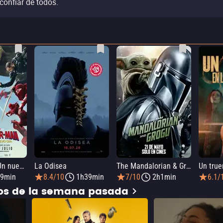
confiar de todos.
SPIDER-MAN: Un nuevo día
La Odisea
The Mandalorian & Grogu
9min
8.4/10
1h39min
7/10
2h1min
6.1/
dos de la semana pasada