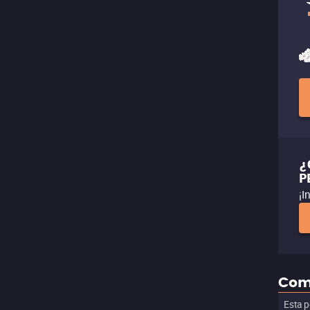
¿
P
¡I
Com
Esta p