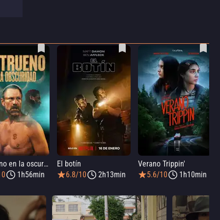
Un trueno en la oscuridad
El botín
Verano Trippin'
10
1h56min
6.8/10
2h13min
5.6/10
1h10min