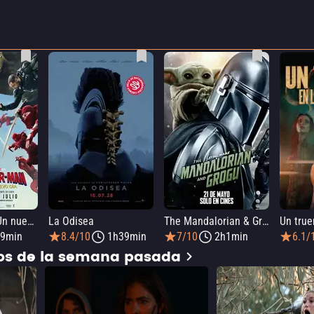
SPIDER-MAN: Un nuevo día
La Odisea
The Mandalorian & Grogu
9min
8.4/10
1h39min
7/10
2h1min
6.1/
dos de la semana pasada