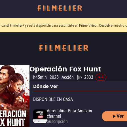
o canal
Filmelier+
ya está disponible para suscribirte en Prime Video.
¡Descubre nuestro c
Operación Fox Hunt
1h45min
2025
Acción
2833
-4
Dónde ver
DISPONIBLE EN CASA
Adrenalina Pura Amazon
Ver
channel
Suscripción
Adrenalina Pura Apple TV