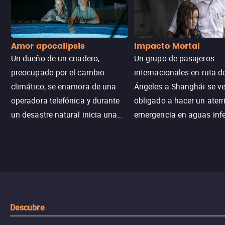
Amor apocalipsis
Impacto Mortal
Un dueño de un criadero,
Un grupo de pasajeros
preocupado por el cambio
internacionales en ruta d
climático, se enamora de una
Ángeles a Shanghái se v
operadora telefónica y durante
obligado a hacer un aterr
un desastre natural inicia una
emergencia en aguas inf
aventura romántica, bilingüe y
de tiburones. Ahora debe
llena de emoción para
trabajar juntos con la es
encontrarla.
de superar la vorágine de
tiburones atraídos por los
del avión.
Descubre