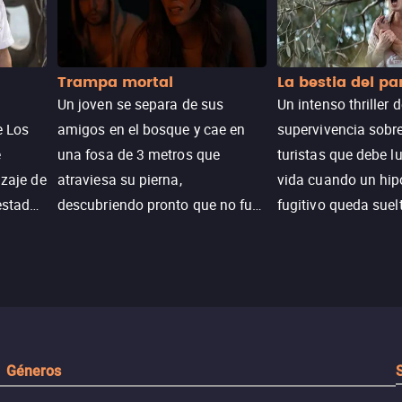
Trampa mortal
La bestia del p
Un joven se separa de sus
Un intenso thriller 
e Los
amigos en el bosque y cae en
supervivencia sobr
e
una fosa de 3 metros que
turistas que debe l
izaje de
atraviesa su pierna,
vida cuando un hi
estadas
descubriendo pronto que no fue
fugitivo queda suel
n
un accidente. Su lucha por
pantanos de Luisia
peranza
sobrevivir revela secretos y
peligro inminente.
 restos
Géneros