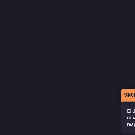
SINO
El 
rob
rea