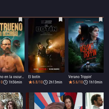
Un trueno en la oscuridad
El botín
Verano Trippin'
10
1h56min
6.8/10
2h13min
5.6/10
1h10min