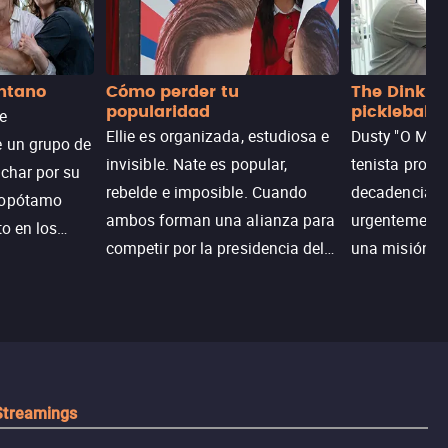
antano
Cómo perder tu
The Dink: p
popularidad
pickleball
de
Ellie es organizada, estudiosa e
Dusty "O Mart
e un grupo de
invisible. Nate es popular,
tenista profe
uchar por su
rebelde e imposible. Cuando
decadencia, n
popótamo
ambos forman una alianza para
urgentemente 
to en los
competir por la presidencia del
una misión pa
na.
colegio, el plan era simple…
country club 
hasta que el corazón decidió
ganar el resp
complicarlo todo.
Dusty rompe 
hace lo impen
pickleball.
Streamings