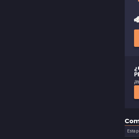
¿
P
¡I
Com
Esta p