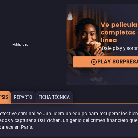
Ve película
completas
línea
Publicidad
¡Dale play y sorp
PLAY SORPRES
PSIS
REPARTO
FICHA TÉCNICA
detective criminal Ye Jun lidera un equipo para recuperar los bie
ados y capturar a Dai Yichen, un genio del crimen financiero que
parece en París.