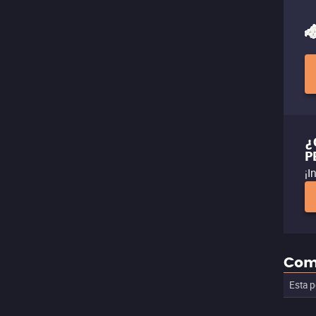
¿
P
¡I
Com
Esta p