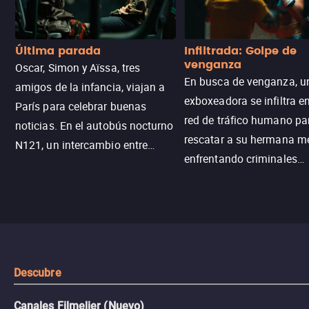
Última parada
Infiltrada: Golpe de
venganza
Oscar, Simon y Aïssa, tres
En busca de venganza, u
amigos de la infancia, viajan a
exboxeadora se infiltra e
París para celebrar buenas
red de tráfico humano pa
noticias. En el autobús nocturno
rescatar a su hermana m
N121, un intercambio entre
enfrentando criminales
pasajeros escala y la situación
despiadados, secretos
se descontrola, convirtiendo el
peligrosos y situaciones
viaje en un thriller urbano
extremas que ponen a pr
intenso.
resistencia.
Descubre
Canales Filmelier (Nuevo)