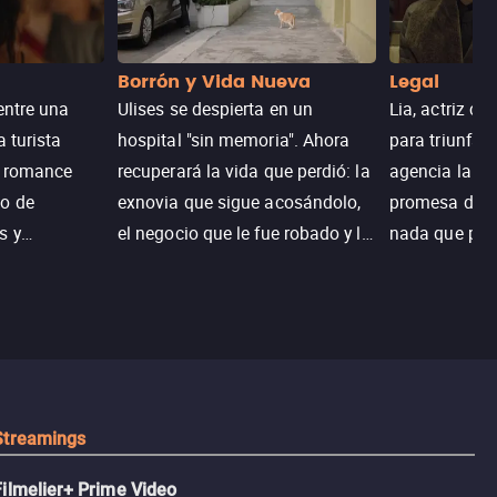
Borrón y Vida Nueva
Legal
entre una
Ulises se despierta en un
Lia, actriz c
a turista
hospital "sin memoria". Ahora
para triunfar
n romance
recuperará la vida que perdió: la
agencia la es
o de
exnovia que sigue acosándolo,
promesa de vi
s y
el negocio que le fue robado y la
nada que perd
.
casa de sus sueños; sin
Juana, argen
embargo, no todo es como lo
historia. Jun
recordaba.
sobrevivir, af
algo mejor.
Streamings
Filmelier+ Prime Video