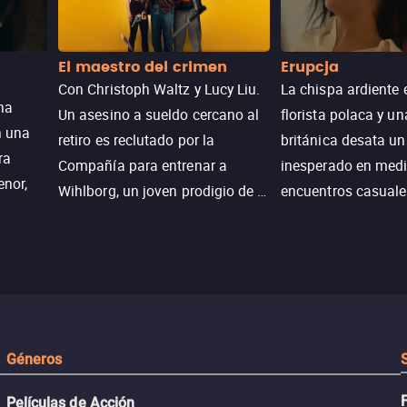
El maestro del crimen
Erupcja
Con Christoph Waltz y Lucy Liu.
La chispa ardiente 
na
Un asesino a sueldo cercano al
florista polaca y un
n una
retiro es reclutado por la
británica desata u
ra
Compañía para entrenar a
inesperado en medi
enor,
Wihlborg, un joven prodigio de la
encuentros casuale
Generación Z con grandes
momentos mágicos
habilidades y una actitud
desafiante.
ueba su
Géneros
Películas de Acción