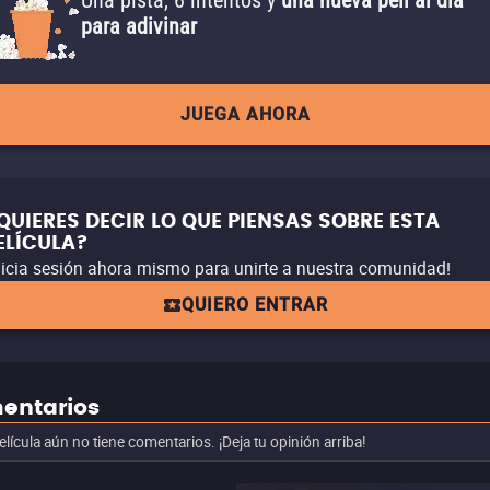
Una pista, 6 intentos y
una nueva peli al día
para adivinar
JUEGA AHORA
QUIERES DECIR LO QUE PIENSAS SOBRE ESTA
ELÍCULA?
nicia sesión ahora mismo para unirte a nuestra comunidad!
QUIERO ENTRAR
entarios
elícula aún no tiene comentarios. ¡Deja tu opinión arriba!