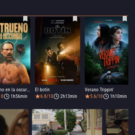
Un trueno en la oscuridad
El botín
Verano Trippin'
10
1h56min
6.8/10
2h13min
5.6/10
1h10min