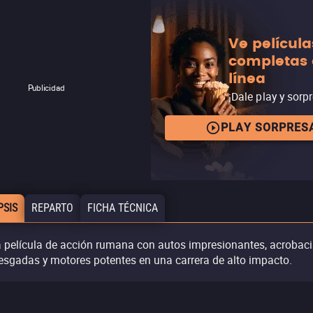
Ve película
completas
línea
Publicidad
¡Dale play y sorp
PLAY SORPRES
PSIS
REPARTO
FICHA TÉCNICA
 película de acción rumana con autos impresionantes, acrobac
iesgadas y motores potentes en una carrera de alto impacto.