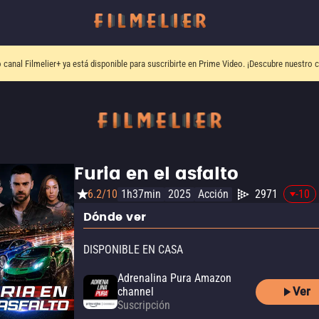
o canal
Filmelier+
ya está disponible para suscribirte en Prime Video.
¡Descubre nuestro c
Furia en el asfalto
6.2/10
1h37min
2025
Acción
2971
-10
Dónde ver
DISPONIBLE EN CASA
Adrenalina Pura Amazon
Ver
channel
Suscripción
Adrenalina Pura Apple TV