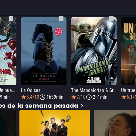
SPIDER-MAN: Un nuevo día
La Odisea
The Mandalorian & Grogu
9min
8.4/10
1h39min
7/10
2h1min
6.1/
dos de la semana pasada