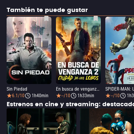
También te puede gustar
Sin Piedad
En busca de venganza 2: Ciudad de los lobos
6.1/10
1h40min
--/10
1h33min
--/10
1h3
Estrenos en cine y streaming: destaca