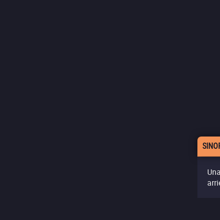
SINO
Una
arr