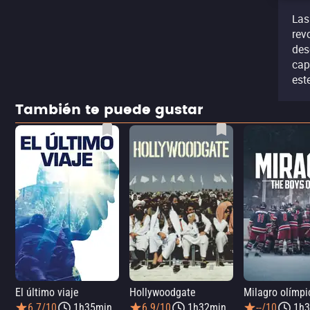
Las
rev
des
cap
est
También te puede gustar
El último viaje
Hollywoodgate
6.7/10
1h35min
6.9/10
1h32min
--/10
1h3