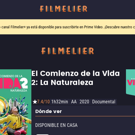
o canal
Filmelier+
ya está disponible para suscribirte en Prime Video.
¡Descubre nuestro c
El Comienzo de la Vida
2: La Naturaleza
7.4/10
1h32min
AA
2020
Documental
Dónde ver
DISPONIBLE EN CASA