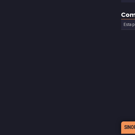
Com
Esta p
SINO