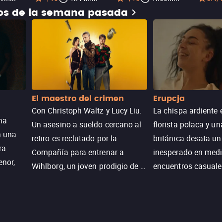
dos de la semana pasada
El maestro del crimen
Erupcja
Con Christoph Waltz y Lucy Liu.
La chispa ardiente 
na
Un asesino a sueldo cercano al
florista polaca y un
n una
retiro es reclutado por la
británica desata u
ra
Compañía para entrenar a
inesperado en medi
enor,
Wihlborg, un joven prodigio de la
encuentros casuale
Generación Z con grandes
momentos mágicos
habilidades y una actitud
desafiante.
ueba su