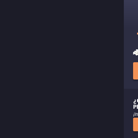
¿
P
¡I