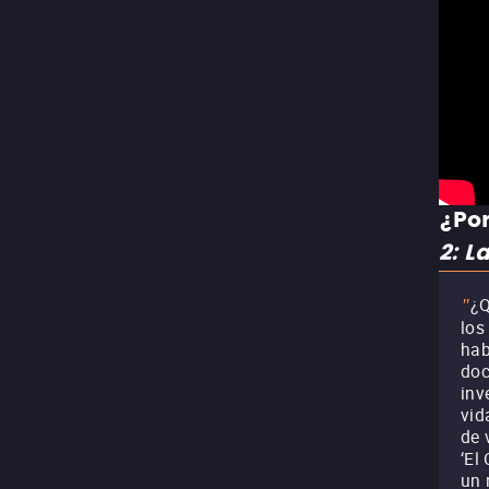
¿Por
2: L
¿Q
"
los
hab
doc
inv
vid
de 
‘El
un 