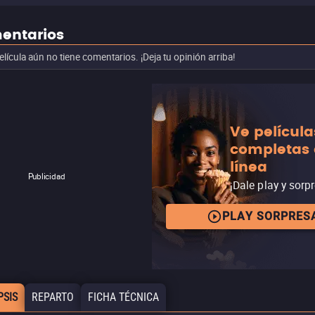
entarios
elícula aún no tiene comentarios. ¡Deja tu opinión arriba!
Ve película
completas
línea
Publicidad
¡Dale play y sorp
PLAY SORPRES
PSIS
REPARTO
FICHA TÉCNICA