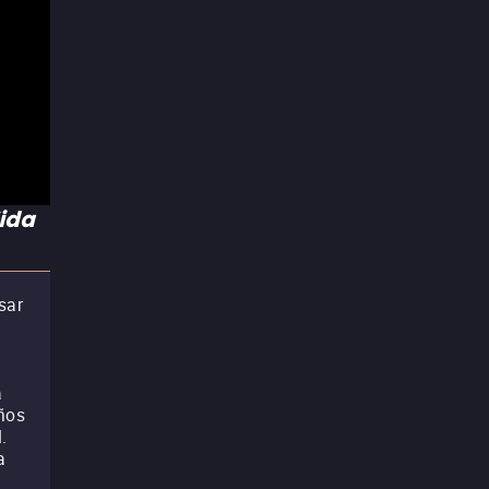
ida
sar
a
años
.
a