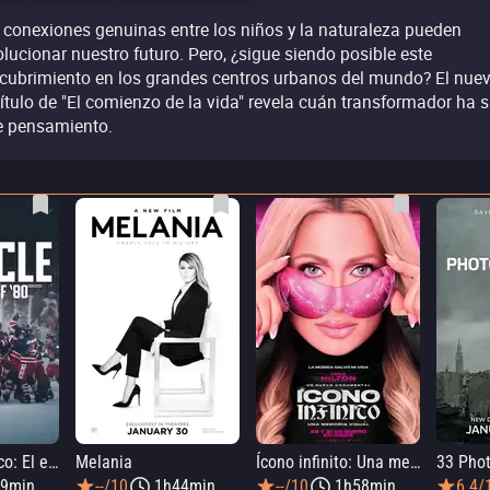
 conexiones genuinas entre los niños y la naturaleza pueden
olucionar nuestro futuro. Pero, ¿sigue siendo posible este
cubrimiento en los grandes centros urbanos del mundo? El nue
ítulo de "El comienzo de la vida" revela cuán transformador ha s
e pensamiento.
Milagro olímpico: El equipo de hockey sobre hielo de 1980
Melania
Ícono infinito: Una memoria visual
9min
--/10
1h44min
--/10
1h58min
6.4/