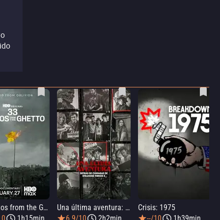
vo
ido
33 Photos from the Ghetto
Una última aventura: Detrás de cámaras de Stranger Things 5
Crisis: 1975
10
1h15min
6.9/10
2h2min
--/10
1h39min