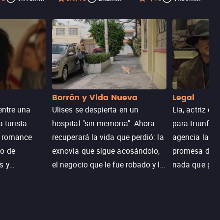
Borrón y Vida Nueva
Legal
entre una
Ulises se despierta en un
Lia, actriz c
a turista
hospital "sin memoria". Ahora
para triunfar
n romance
recuperará la vida que perdió: la
agencia la es
o de
exnovia que sigue acosándolo,
promesa de vi
s y
el negocio que le fue robado y la
nada que perd
.
casa de sus sueños; sin
Juana, argen
embargo, no todo es como lo
historia. Jun
recordaba.
sobrevivir, af
algo mejor.