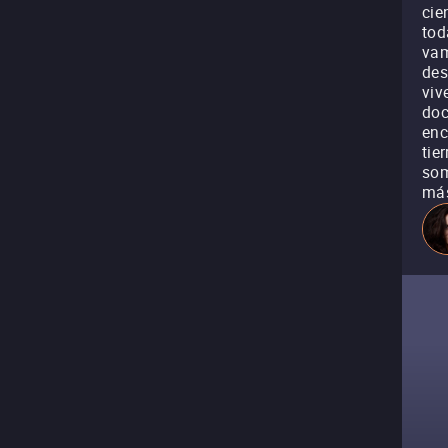
cie
tod
vam
des
viv
doc
enc
tie
som
má