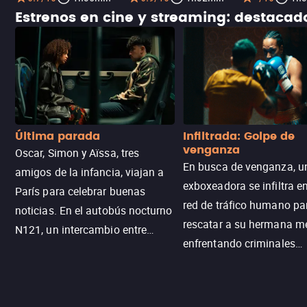
Estrenos en cine y streaming: destaca
Última parada
Infiltrada: Golpe de
venganza
Oscar, Simon y Aïssa, tres
En busca de venganza, u
amigos de la infancia, viajan a
exboxeadora se infiltra e
París para celebrar buenas
red de tráfico humano pa
noticias. En el autobús nocturno
rescatar a su hermana m
N121, un intercambio entre
enfrentando criminales
pasajeros escala y la situación
despiadados, secretos
se descontrola, convirtiendo el
peligrosos y situaciones
viaje en un thriller urbano
extremas que ponen a pr
intenso.