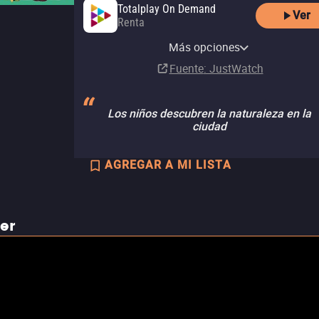
Totalplay On Demand
Ver
Renta
Amazon Prime Video Store
Netflix
Apple TV Store
YouTube
Más opciones
Renta
Suscripción
Comprar
Renta
MX$49.00
Fuente
: JustWatch
Los niños descubren la naturaleza en la
ciudad
AGREGAR A MI LISTA
ler