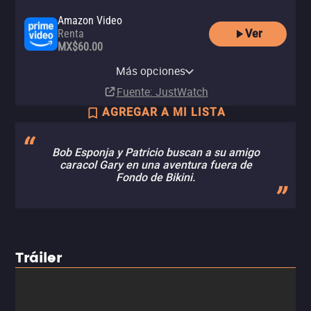
Amazon Video
Ver
Renta
MX$60.00
Apple TV Store
Claro video
Netflix
Netflix Standard with Ads
Comprar
Comprar
Más opciones
Suscripción
Suscripción
MX$129.00
MX$129.00
Fuente
: JustWatch
AGREGAR A MI LISTA
Bob Esponja y Patricio buscan a su amigo
caracol Gary en una aventura fuera de
Fondo de Bikini.
Tráiler