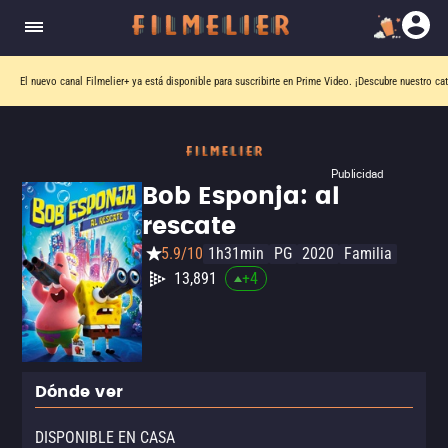
El nuevo canal
Filmelier+
ya está disponible para suscribirte en Prime Video.
¡Descubre nuestro ca
Publicidad
Bob Esponja: al
rescate
5.9/10
1h31min
PG
2020
Familia
13,891
+
4
Dónde ver
DISPONIBLE EN CASA