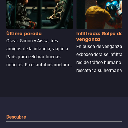
Última parada
Infiltrada: Golpe de
venganza
Oscar, Simon y Aïssa, tres
En busca de venganza, u
amigos de la infancia, viajan a
exboxeadora se infiltra e
París para celebrar buenas
red de tráfico humano pa
noticias. En el autobús nocturno
rescatar a su hermana m
N121, un intercambio entre
enfrentando criminales
pasajeros escala y la situación
despiadados, secretos
se descontrola, convirtiendo el
peligrosos y situaciones
viaje en un thriller urbano
extremas que ponen a pr
intenso.
resistencia.
Descubre