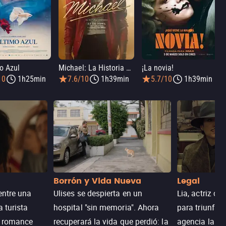
o Azul
Michael: La Historia De Michael Jackson
¡La novia!
10
1h25min
7.6/10
1h39min
5.7/10
1h39min
Borrón y Vida Nueva
Legal
entre una
Ulises se despierta en un
Lia, actriz c
a turista
hospital "sin memoria". Ahora
para triunfar
n romance
recuperará la vida que perdió: la
agencia la es