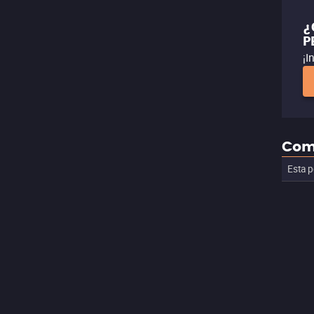
¿
P
¡I
Com
Esta p