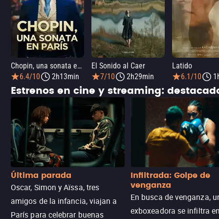
Chopin, una sonata en París
El Sonido al Caer
Latido
6.4/10
2h13min
7/10
2h29min
6.1/10
1
Estrenos en cine y streaming: destaca
Última parada
Infiltrada: Golpe de
venganza
Oscar, Simon y Aïssa, tres
En busca de venganza, u
amigos de la infancia, viajan a
exboxeadora se infiltra e
París para celebrar buenas