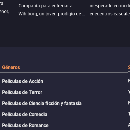
ra
Compañía para entrenar a
inesperado en medi
enor,
Wihlborg, un joven prodigio de la
encuentros casuale
Generación Z con grandes
momentos mágicos
habilidades y una actitud
desafiante.
ueba su
Géneros
Películas de Acción
Películas de Terror
Películas de Ciencia ficción y fantasía
Películas de Comedia
Películas de Romance