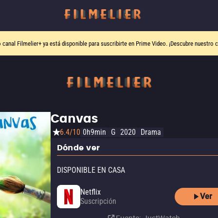
o canal
Filmelier+
ya está disponible para suscribirte en Prime Video.
¡Descubre nuestro c
Canvas
6.4/10
0h9min
G
2020
Drama
Dónde ver
DISPONIBLE EN CASA
Netflix
Ver
Suscripción