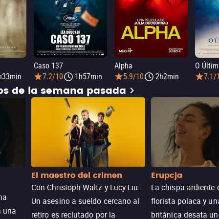
Caso 137
Alpha
O Últim
h33min
7.2/10
1h57min
5.9/10
2h2min
7.1/
dos de la semana pasada
El maestro del crimen
Erupcja
Con Christoph Waltz y Lucy Liu.
La chispa ardiente 
na
Un asesino a sueldo cercano al
florista polaca y un
n una
retiro es reclutado por la
británica desata u