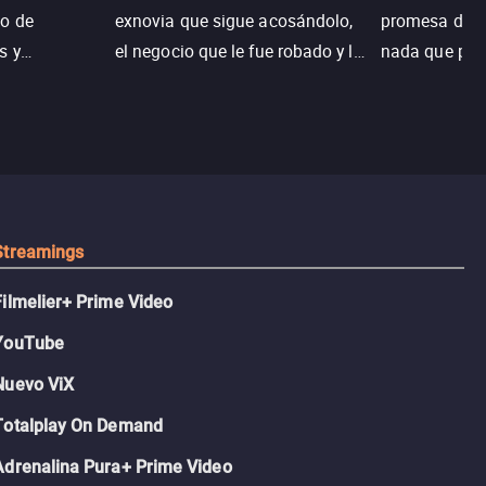
o de
exnovia que sigue acosándolo,
promesa de vi
s y
el negocio que le fue robado y la
nada que perd
.
casa de sus sueños; sin
Juana, argen
embargo, no todo es como lo
historia. Jun
recordaba.
sobrevivir, af
algo mejor.
Streamings
Filmelier+ Prime Video
YouTube
Nuevo ViX
Totalplay On Demand
Adrenalina Pura+ Prime Video