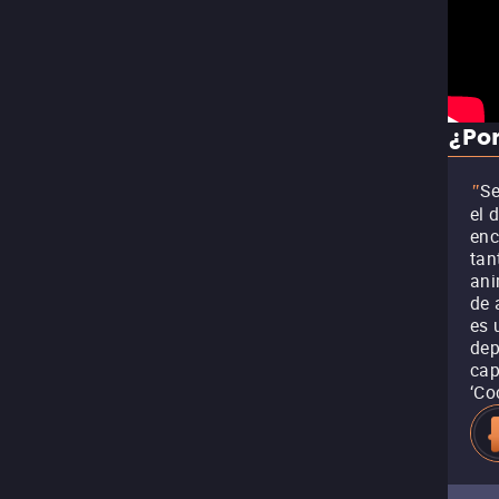
¿Por
Se
"
el 
enc
tan
ani
de 
es 
dep
cap
‘Co