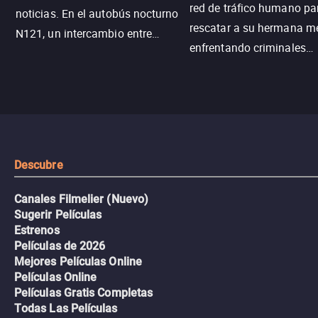
red de tráfico humano pa
noticias. En el autobús nocturno
rescatar a su hermana m
N121, un intercambio entre
enfrentando criminales
pasajeros escala y la situación
despiadados, secretos
se descontrola, convirtiendo el
peligrosos y situaciones
viaje en un thriller urbano
extremas que ponen a pr
intenso.
resistencia.
Descubre
Canales Filmelier (Nuevo)
Sugerir Películas
Estrenos
Películas de 2026
Mejores Películas Online
Películas Online
Películas Gratis Completas
Todas Las Películas