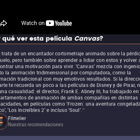
 qué ver esta película
Canvas
?
 trata de un encantador cortometraje animado sobre la pérdi
duelo, pero también sobre aprender a lidiar con estos y volver 
ontrar una motivación para vivir. ‘Canvas’ mezcla con ingeni
to la animación tridimensional por computadora, como la
mación tradicional con muy emotivos resultados. Si la direcc
arte te recuerda un poco a las películas de Disney y de Pixar, 
una casualidad: el director, Frank E. Abney III, ha trabajado en
artamentos de animación de ambas compañías en distintas
acidades, en películas como ‘Frozen: una aventura congelada
co’, ‘Los Increíbles 2’ e incluso ‘Soul’.
"
Filmelier
Nuestras recomendaciones