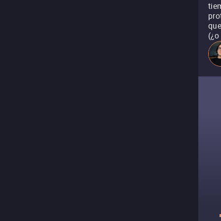
tie
pro
que
(¿o