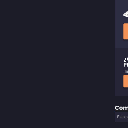
¿
P
¡I
Com
Esta p