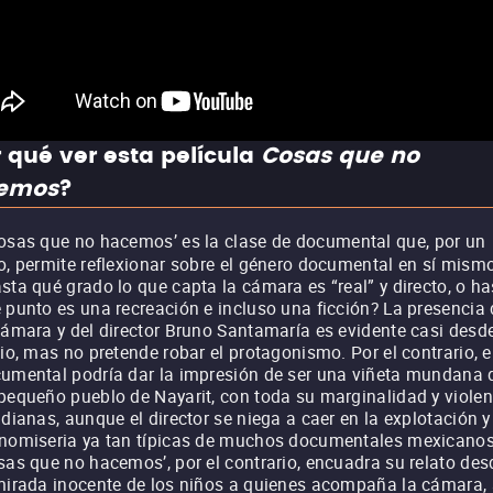
 qué ver esta película
Cosas que no
emos
?
osas que no hacemos’ es la clase de documental que, por un
o, permite reflexionar sobre el género documental en sí mism
sta qué grado lo que capta la cámara es “real” y directo, o ha
 punto es una recreación e incluso una ficción? La presencia 
cámara y del director Bruno Santamaría es evidente casi desde
cio, mas no pretende robar el protagonismo. Por el contrario, e
umental podría dar la impresión de ser una viñeta mundana 
pequeño pueblo de Nayarit, con toda su marginalidad y violen
idianas, aunque el director se niega a caer en la explotación y
nomiseria ya tan típicas de muchos documentales mexicanos
sas que no hacemos’, por el contrario, encuadra su relato des
mirada inocente de los niños a quienes acompaña la cámara, 