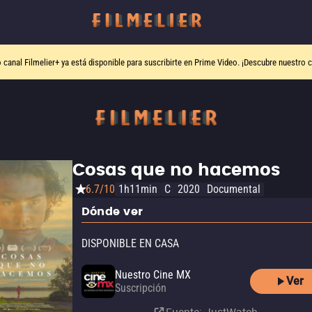
o canal
Filmelier+
ya está disponible para suscribirte en Prime Video.
¡Descubre nuestro c
Cosas que no hacemos
6.7/10
1h11min
C
2020
Documental
Dónde ver
DISPONIBLE EN CASA
Nuestro Cine MX
Ver
Suscripción