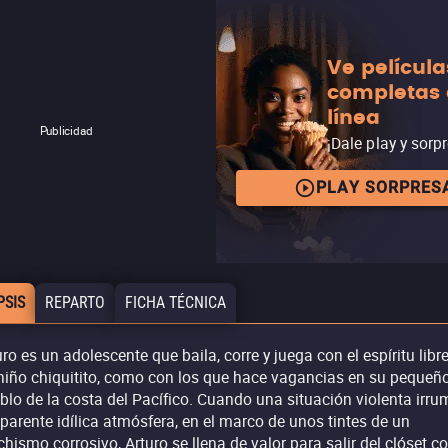
Ve película
completas
línea
Publicidad
¡Dale play y sorp
PLAY SORPRES
PSIS
REPARTO
FICHA TÉCNICA
uro es un adolescente que baila, corre y juega con el espíritu libr
niño chiquitito, como con los que hace vagancias en su pequeñ
blo de la costa del Pacífico. Cuando una situación violenta irr
aparente idílica atmósfera, en el marco de unos tintes de un
hismo corrosivo, Arturo se llena de valor para salir del clóset c