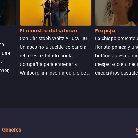
El maestro del crimen
Erupcja
Con Christoph Waltz y Lucy Liu.
La chispa ardiente 
na
Un asesino a sueldo cercano al
florista polaca y un
n una
retiro es reclutado por la
británica desata u
ra
Compañía para entrenar a
inesperado en medi
enor,
Wihlborg, un joven prodigio de la
encuentros casuale
Generación Z con grandes
momentos mágicos
habilidades y una actitud
desafiante.
ueba su
Géneros