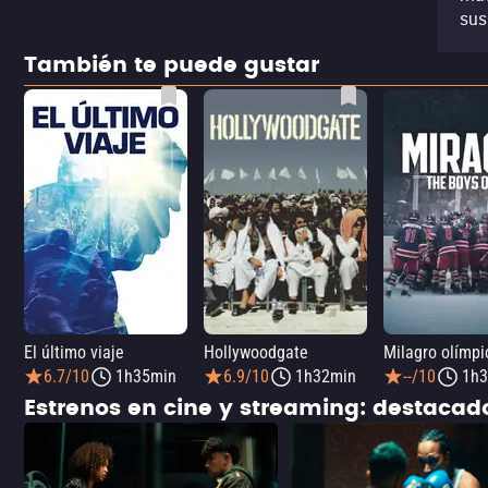
sus
También te puede gustar
El último viaje
Hollywoodgate
6.7/10
1h35min
6.9/10
1h32min
--/10
1h3
Estrenos en cine y streaming: destaca