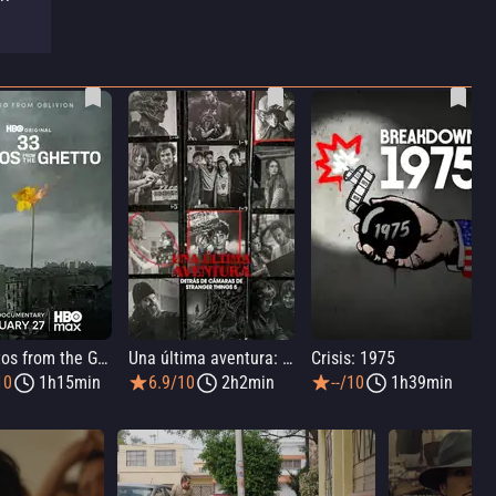
33 Photos from the Ghetto
Una última aventura: Detrás de cámaras de Stranger Things 5
Crisis: 1975
10
1h15min
6.9/10
2h2min
--/10
1h39min