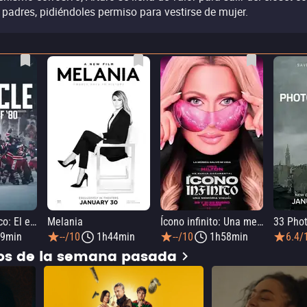
 padres, pidiéndoles permiso para vestirse de mujer.
Milagro olímpico: El equipo de hockey sobre hielo de 1980
Melania
Ícono infinito: Una memoria visual
9min
--/10
1h44min
--/10
1h58min
6.4/
dos de la semana pasada