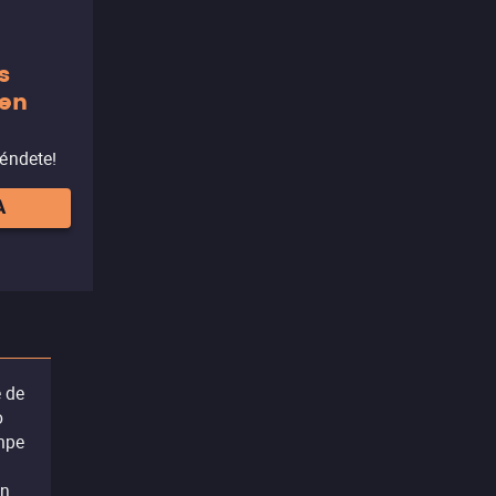
s
 en
réndete!
A
e de
o
umpe
on