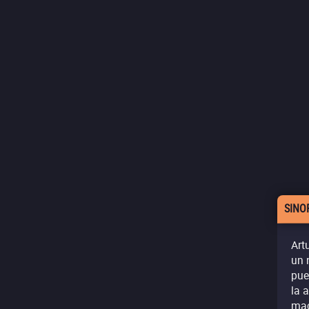
SINO
Art
un 
pue
la 
mac