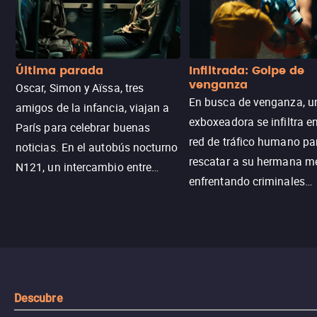
Última parada
Infiltrada: Golpe de
venganza
Oscar, Simon y Aïssa, tres
En busca de venganza, u
amigos de la infancia, viajan a
exboxeadora se infiltra e
París para celebrar buenas
red de tráfico humano pa
noticias. En el autobús nocturno
rescatar a su hermana m
N121, un intercambio entre
enfrentando criminales
pasajeros escala y la situación
despiadados, secretos
se descontrola, convirtiendo el
peligrosos y situaciones
viaje en un thriller urbano
extremas que ponen a pr
intenso.
resistencia.
Descubre