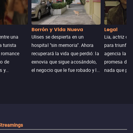
Borrón y Vida Nueva
Legal
entre una
Ulises se despierta en un
Lia, actriz c
a turista
hospital "sin memoria". Ahora
para triunfar
n romance
recuperará la vida que perdió: la
agencia la es
o de
exnovia que sigue acosándolo,
promesa de vi
s y
el negocio que le fue robado y la
nada que perd
.
casa de sus sueños; sin
Juana, argen
embargo, no todo es como lo
historia. Jun
recordaba.
sobrevivir, af
algo mejor.
Streamings