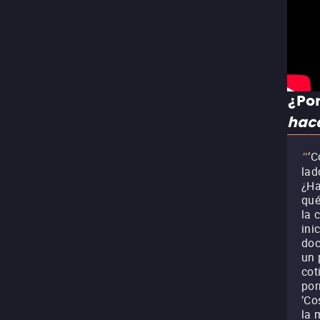
¿Por
hac
‘C
"
lad
¿Ha
qué
la 
ini
doc
un 
cot
por
‘Co
la 