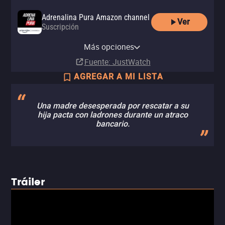
Adrenalina Pura Amazon channel
Ver
Suscripción
Adrenalina Pura Apple TV
Amazon Video
Apple TV Store
Totalplay On Demand
izzitv
channel
Comprar
Comprar
Más opciones
Renta
Renta
Suscripción
MX$99.00
MX$99.00
Fuente
: JustWatch
AGREGAR A MI LISTA
Una madre desesperada por rescatar a su
hija pacta con ladrones durante un atraco
bancario.
Tráiler