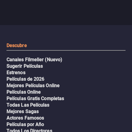
enfrentando criminales
pasajeros escala y la situación
despiadados, secretos
se descontrola, convirtiendo el
peligrosos y situaciones
viaje en un thriller urbano
extremas que ponen a pr
intenso.
resistencia.
Descubre
Canales Filmelier (Nuevo)
Sugerir Películas
Estrenos
Películas de 2026
Mejores Películas Online
Películas Online
Películas Gratis Completas
Todas Las Películas
Mejores Sagas
Actores Famosos
Películas por Año
Todos Los Directores