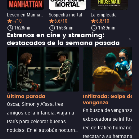
Deseo en Manhattan
Sospecha mortal
La empleada
La 
--/10
6.6/10
6.8/10
1h28min
1h53min
1h39min
Estrenos en cine y streaming:
destacados de la semana pasada
Última parada
Infiltrada: Golpe de
venganza
Oscar, Simon y Aïssa, tres
En busca de venganza, u
amigos de la infancia, viajan a
exboxeadora se infiltra e
París para celebrar buenas
red de tráfico humano pa
noticias. En el autobús nocturno
rescatar a su hermana m
N121, un intercambio entre