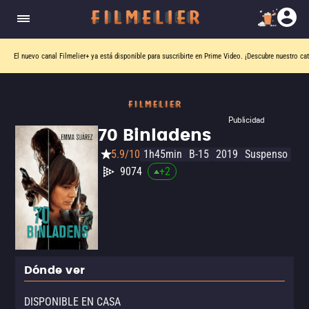
El nuevo canal
Filmelier+
ya está disponible para suscribirte en Prime Video.
¡Descubre nuestro ca
Publicidad
70 Binladens
5.9/10
1h45min
B-15
2019
Suspenso
9074
+
2
Dónde ver
DISPONIBLE EN CASA