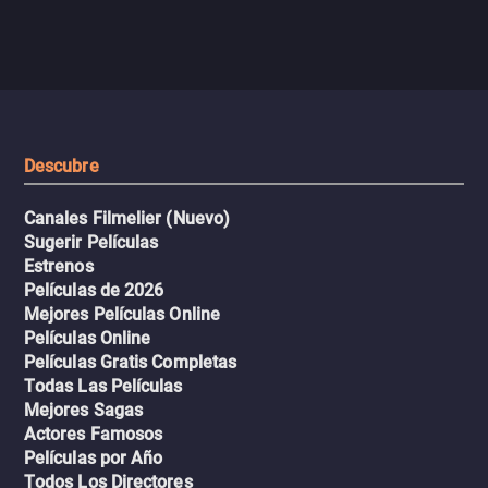
aventura romántica, bilingüe y
de tiburones. Ahora debe
llena de emoción para
trabajar juntos con la es
encontrarla.
de superar la vorágine de
tiburones atraídos por los
del avión.
Descubre
Canales Filmelier (Nuevo)
Sugerir Películas
Estrenos
Películas de 2026
Mejores Películas Online
Películas Online
Películas Gratis Completas
Todas Las Películas
Mejores Sagas
Actores Famosos
Películas por Año
Todos Los Directores