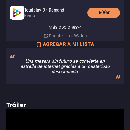
Totalplay On Demand
Ver
Renta
Amazon Video
Apple TV Store
Claro video
YouTube
Renta
Renta
Renta
Más opciones
Renta
MX$39.00
MX$50.00
MX$40.00
Fuente
: JustWatch
AGREGAR A MI LISTA
Una mesera sin futuro se convierte en
estrella de internet gracias a un misterioso
desconocido.
Tráiler