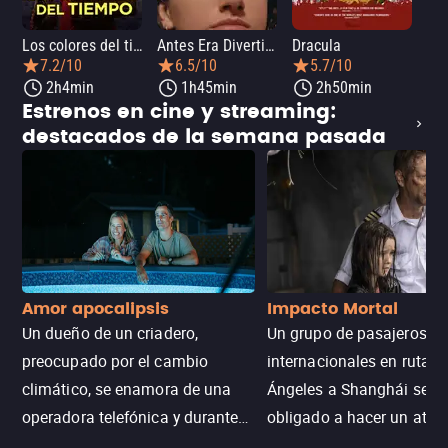
Los colores del tiempo
Antes Era Divertida
Dracula
7.2/10
6.5/10
5.7/10
2h4min
1h45min
2h50min
Estrenos en cine y streaming:
destacados de la semana pasada
Amor apocalipsis
Impacto Mortal
Un dueño de un criadero,
Un grupo de pasajeros
preocupado por el cambio
internacionales en ruta d
climático, se enamora de una
Ángeles a Shanghái se v
operadora telefónica y durante
obligado a hacer un aterr
un desastre natural inicia una
emergencia en aguas inf