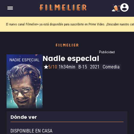
El nuevo canal
Filmelier+
ya está disponible para suscribirte en Prime Video.
¡Descubre nuestro ca
Publicidad
Nadie especial
5/10
1h34min
B-15
2021
Comedia
Dónde ver
DISPONIBLE EN CASA