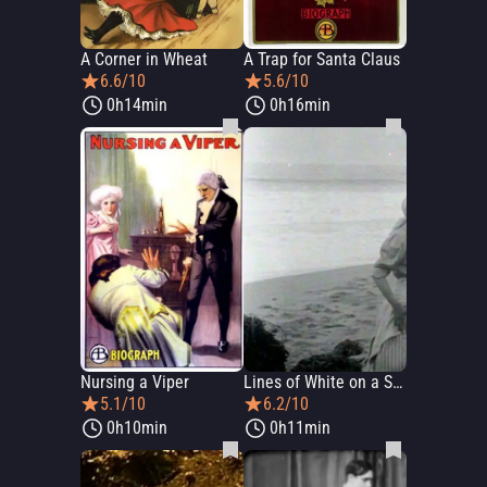
A Corner in Wheat
A Trap for Santa Claus
6.6/10
5.6/10
0h14min
0h16min
Nursing a Viper
Lines of White on a Sullen Sea
5.1/10
6.2/10
0h10min
0h11min