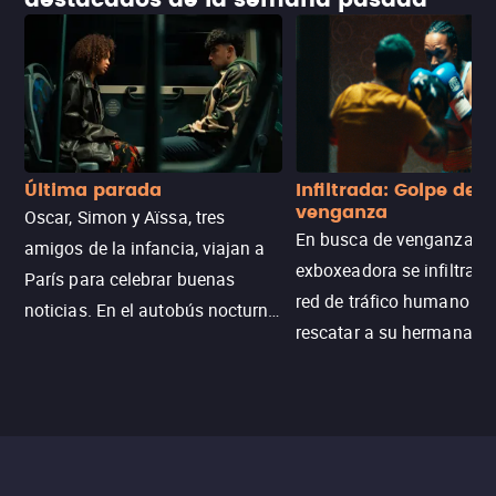
destacados de la semana pasada
Última parada
Infiltrada: Golpe de
venganza
Oscar, Simon y Aïssa, tres
En busca de venganza, u
amigos de la infancia, viajan a
exboxeadora se infiltra e
París para celebrar buenas
red de tráfico humano pa
noticias. En el autobús nocturno
rescatar a su hermana m
N121, un intercambio entre
enfrentando criminales
pasajeros escala y la situación
despiadados, secretos
se descontrola, convirtiendo el
peligrosos y situaciones
viaje en un thriller urbano
extremas que ponen a pr
intenso.
resistencia.