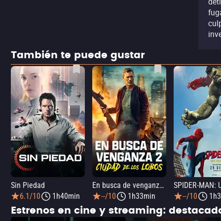
det
fug
cul
inv
También te puede gustar
Sin Piedad
En busca de venganza 2: Ciudad de los lobos
6.1/10
1h40min
--/10
1h33min
--/10
1h3
Estrenos en cine y streaming: destaca