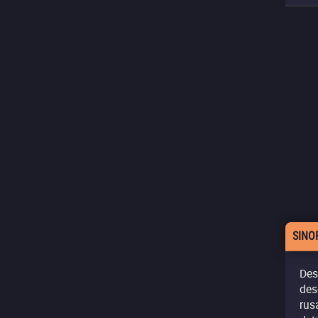
SINO
Des
des
rus