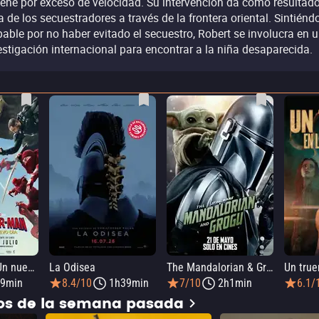
iene por exceso de velocidad. Su intervención da como resultado
a de los secuestradores a través de la frontera oriental. Sintiénd
pable por no haber evitado el secuestro, Robert se involucra en 
estigación internacional para encontrar a la niña desaparecida.
SPIDER-MAN: Un nuevo día
La Odisea
The Mandalorian & Grogu
9min
8.4/10
1h39min
7/10
2h1min
6.1/
dos de la semana pasada