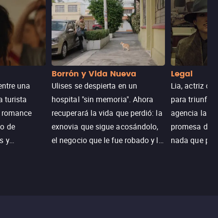
Borrón y Vida Nueva
Legal
entre una
Ulises se despierta en un
Lia, actriz c
a turista
hospital "sin memoria". Ahora
para triunfar
n romance
recuperará la vida que perdió: la
agencia la es
o de
exnovia que sigue acosándolo,
promesa de vi
s y
el negocio que le fue robado y la
nada que perd
.
casa de sus sueños; sin
Juana, argen
embargo, no todo es como lo
historia. Jun
recordaba.
sobrevivir, af
algo mejor.