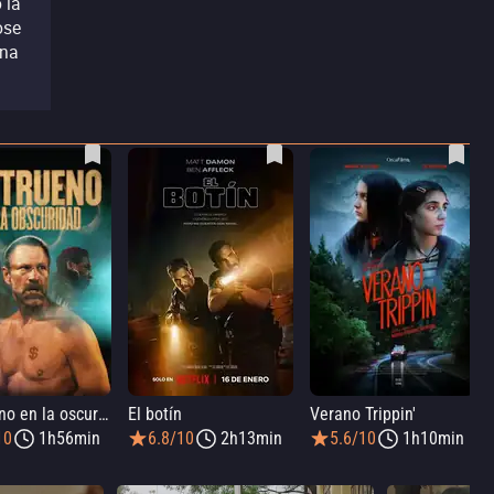
 la
ose
una
Un trueno en la oscuridad
El botín
Verano Trippin'
10
1h56min
6.8/10
2h13min
5.6/10
1h10min