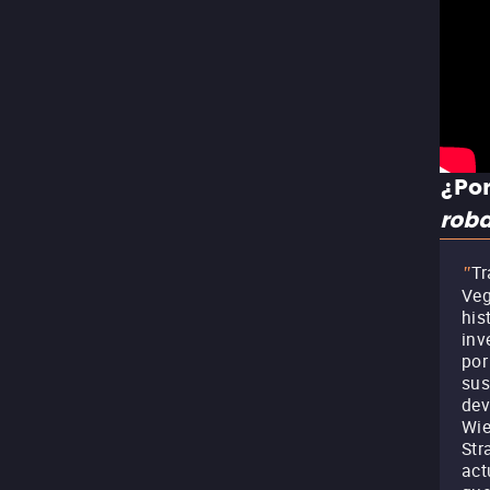
¿Por
rob
Tr
"
Veg
his
inv
por
sus
dev
Wie
Str
act