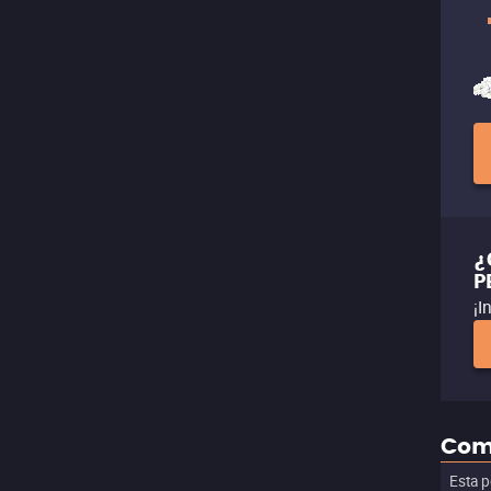
¿
P
¡I
Com
Esta p