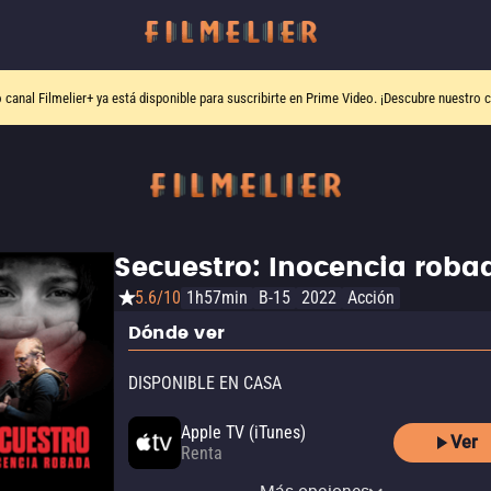
o canal
Filmelier+
ya está disponible para suscribirte en Prime Video.
¡Descubre nuestro c
Secuestro: Inocencia roba
5.6/10
1h57min
B-15
2022
Acción
Dónde ver
DISPONIBLE EN CASA
Apple TV (iTunes)
Ver
Renta
YouTube
Renta