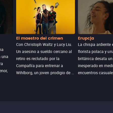
El maestro del crimen
Erupcja
Con Christoph Waltz y Lucy Liu.
La chispa ardiente 
na
Un asesino a sueldo cercano al
florista polaca y un
n una
retiro es reclutado por la
británica desata u
ra
Compañía para entrenar a
inesperado en medi
enor,
Wihlborg, un joven prodigio de la
encuentros casuale
Generación Z con grandes
momentos mágicos
habilidades y una actitud
desafiante.
ueba su