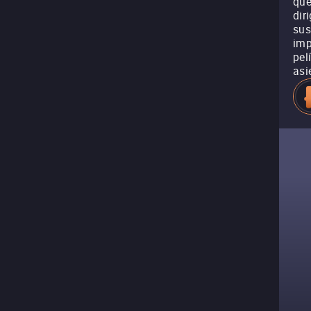
que
dir
sus
imp
pel
asi