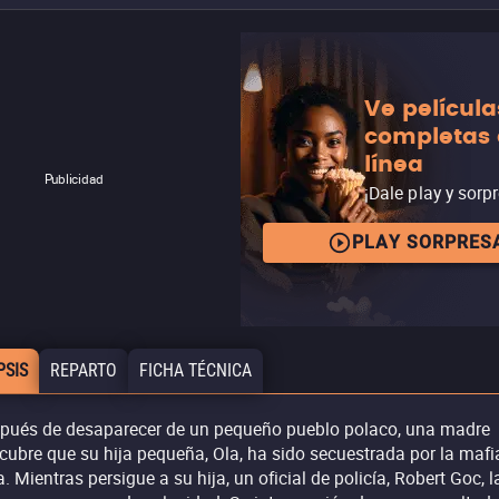
Ve película
completas
línea
Publicidad
¡Dale play y sorp
PLAY SORPRES
PSIS
REPARTO
FICHA TÉCNICA
pués de desaparecer de un pequeño pueblo polaco, una madre
cubre que su hija pequeña, Ola, ha sido secuestrada por la mafi
a. Mientras persigue a su hija, un oficial de policía, Robert Goc, l