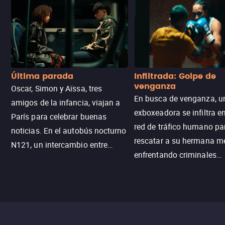
Última parada
Infiltrada: Golpe de
venganza
Oscar, Simon y Aïssa, tres
En busca de venganza, u
amigos de la infancia, viajan a
exboxeadora se infiltra e
París para celebrar buenas
red de tráfico humano pa
noticias. En el autobús nocturno
rescatar a su hermana m
N121, un intercambio entre
enfrentando criminales
pasajeros escala y la situación
despiadados, secretos
se descontrola, convirtiendo el
peligrosos y situaciones
viaje en un thriller urbano
extremas que ponen a pr
intenso.
resistencia.