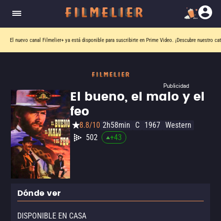
El nuevo canal
Filmelier+
ya está disponible para suscribirte en Prime Video.
¡Descubre nuestro ca
Publicidad
El bueno, el malo y el
feo
8.8/10
2h58min
C
1967
Western
502
+
43
Dónde ver
DISPONIBLE EN CASA