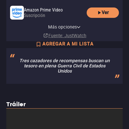
Amazon Prime Video
Ver
Suscripción
Amazon Video
Apple TV Store
Amazon Prime Video with Ads
Comprar
Comprar
Más opciones
Suscripción
MX$149.00
MX$149.00
Fuente
: JustWatch
AGREGAR A MI LISTA
Tres cazadores de recompensas buscan un
tesoro en plena Guerra Civil de Estados
Unidos
Tráiler