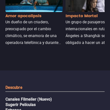
Amor apocalipsis
Impacto Mortal
Un dueño de un criadero,
Un grupo de pasajeros
preocupado por el cambio
internacionales en ruta d
climático, se enamora de una
Ángeles a Shanghái se v
operadora telefónica y durante
obligado a hacer un aterr
un desastre natural inicia una
emergencia en aguas inf
aventura romántica, bilingüe y
de tiburones. Ahora debe
llena de emoción para
trabajar juntos con la es
encontrarla.
de superar la vorágine de
tiburones atraídos por los
del avión.
Descubre
Canales Filmelier (Nuevo)
Sugerir Películas