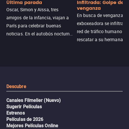
Última parada
Infiltrada: Golpe de
venganza
Oscar, Simon y Aïssa, tres
En busca de venganza, u
amigos de la infancia, viajan a
exboxeadora se infiltra e
París para celebrar buenas
red de tráfico humano pa
noticias. En el autobús nocturno
rescatar a su hermana m
N121, un intercambio entre
enfrentando criminales
pasajeros escala y la situación
despiadados, secretos
se descontrola, convirtiendo el
peligrosos y situaciones
viaje en un thriller urbano
extremas que ponen a pr
intenso.
resistencia.
Descubre
Canales Filmelier (Nuevo)
Sugerir Películas
Estrenos
Películas de 2026
Mejores Películas Online