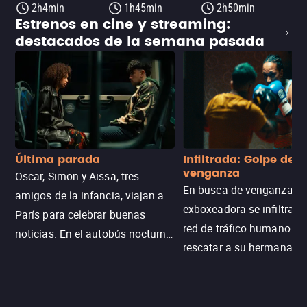
2h4min
1h45min
2h50min
Estrenos en cine y streaming:
destacados de la semana pasada
Última parada
Infiltrada: Golpe de
venganza
Oscar, Simon y Aïssa, tres
En busca de venganza, u
amigos de la infancia, viajan a
exboxeadora se infiltra e
París para celebrar buenas
red de tráfico humano pa
noticias. En el autobús nocturno
rescatar a su hermana m
N121, un intercambio entre
enfrentando criminales
pasajeros escala y la situación
despiadados, secretos
se descontrola, convirtiendo el
peligrosos y situaciones