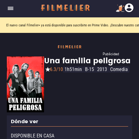
El nuevo canal
Filmelier+
ya está disponible para suscribirte en Prime Video.
¡Descubre nuestro ca
Publicidad
Una familia peligrosa
6.3/10
1h51min
B-15
2013
Comedia
Dónde ver
DISPONIBLE EN CASA