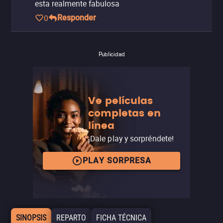
esta realmente fabulosa
0
Responder
Publicidad
Ve películas
completas en
línea
¡Dale play y sorpréndete!
PLAY SORPRESA
SINOPSIS
REPARTO
FICHA TÉCNICA