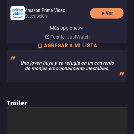
Amazon Prime Video
Ver
Suscripción
Amazon Video
Apple TV Store
Claro video
Amazon Prime Video with Ads
Netflix
Renta
Renta
Renta
Más opciones
Suscripción
Suscripción
MX$39.00
MX$50.00
MX$40.00
Fuente
: JustWatch
AGREGAR A MI LISTA
Una joven huye y se refugia en un convento
de monjas emocionalmente inestables.
Tráiler