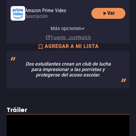
Amazon Prime Video
Ver
Suscripción
Amazon Prime Video with Ads
MUBI
Más opciones
Suscripción
Suscripción
Fuente
: JustWatch
AGREGAR A MI LISTA
Dos estudiantes crean un club de lucha
para impresionar a las porristas y
protegerse del acoso escolar.
Tráiler