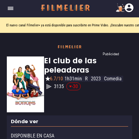
El nuevo canal
Filmelier+
ya está disponible para suscribirte en Prime Video.
¡Descubre nuestro ca
Publicidad
El club de las
peleadoras
6.7/10
1h31min
R
2023
Comedia
3135
-30
Dónde ver
DISPONIBLE EN CASA