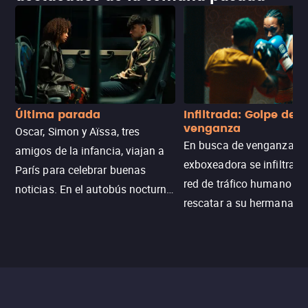
Última parada
Infiltrada: Golpe de
venganza
Oscar, Simon y Aïssa, tres
En busca de venganza, u
amigos de la infancia, viajan a
exboxeadora se infiltra e
París para celebrar buenas
red de tráfico humano pa
noticias. En el autobús nocturno
rescatar a su hermana m
N121, un intercambio entre
enfrentando criminales
pasajeros escala y la situación
despiadados, secretos
se descontrola, convirtiendo el
peligrosos y situaciones
viaje en un thriller urbano
extremas que ponen a pr
intenso.
resistencia.