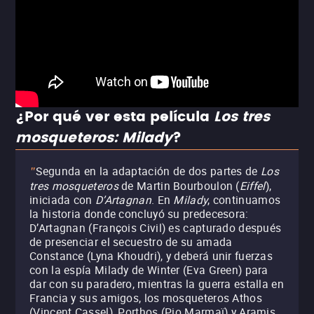
¿Por qué ver esta película
Los tres
mosqueteros: Milady
?
Segunda en la adaptación de dos partes de
Los
"
tres mosqueteros
de Martin Bourboulon (
Eiffel
),
iniciada con
D’Artagnan
. En
Milady
, continuamos
la historia donde concluyó su predecesora:
D’Artagnan (François Civil) es capturado después
de presenciar el secuestro de su amada
Constance (Lyna Khoudri), y deberá unir fuerzas
con la espía Milady de Winter (Eva Green) para
dar con su paradero, mientras la guerra estalla en
Francia y sus amigos, los mosqueteros Athos
(Vincent Cassel), Porthos (Pio Marmaï) y Aramis