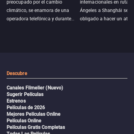
preocupado por el cambio
internacionales en ruta d
climático, se enamora de una
Ángeles a Shanghái se v
operadora telefónica y durante
obligado a hacer un aterr
un desastre natural inicia una
emergencia en aguas inf
aventura romántica, bilingüe y
de tiburones. Ahora debe
llena de emoción para
trabajar juntos con la es
encontrarla.
de superar la vorágine de
tiburones atraídos por los
del avión.
Descubre
Canales Filmelier (Nuevo)
Sugerir Películas
Estrenos
Películas de 2026
Mejores Películas Online
Películas Online
Películas Gratis Completas
Todas Las Películas