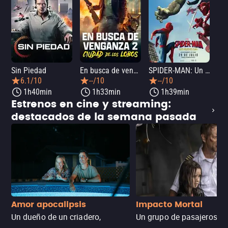
Sin Piedad
En busca de venganza 2: Ciudad de los lobos
SPIDER-MAN: Un nuevo día
La
6.1/10
--/10
--/10
1h40min
1h33min
1h39min
Estrenos en cine y streaming:
destacados de la semana pasada
Amor apocalipsis
Impacto Mortal
Un dueño de un criadero,
Un grupo de pasajeros