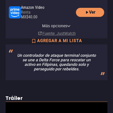
Amazon Video
Ver
Renta
MX$40.00
Apple TV Store
Netflix
Netflix Standard with Ads
YouTube
izzitv
Comprar
Más opciones
Suscripción
Suscripción
Renta
Renta
MX$59.00
Fuente
: JustWatch
AGREGAR A MI LISTA
Un controlador de ataque terminal conjunto
se une a Delta Force para rescatar un
activo en Filipinas, quedando solo y
perseguido por rebeldes.
Tráiler