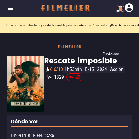
El nuevo canal
Filmelier+
ya está disponible para suscribirte en Prime Video.
¡Descubre nuestro ca
Publicidad
Rescate imposible
6.6/10
1h53min
B-15
2024
Acción
1329
-120
Dónde ver
DISPONIBLE EN CASA