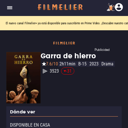
El nuevo canal
Filmelier+
ya está disponible para suscribirte en Prime Video.
¡Descubre nuestro ca
Publicidad
Garra de hierro
7.6/10
2h11min
B-15
2023
Drama
3523
-31
Dónde ver
DISPONIBLE EN CASA