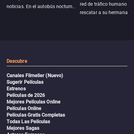
red de tráfico humano pa
noticias. En el autobús nocturno
rescatar a su hermana m
N121, un intercambio entre
enfrentando criminales
pasajeros escala y la situación
despiadados, secretos
se descontrola, convirtiendo el
peligrosos y situaciones
viaje en un thriller urbano
extremas que ponen a pr
intenso.
resistencia.
Descubre
Canales Filmelier (Nuevo)
Sugerir Películas
Estrenos
Películas de 2026
Mejores Películas Online
Películas Online
Películas Gratis Completas
Todas Las Películas
Mejores Sagas