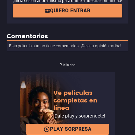
¡Inicia sesión ahora mismo para unirte a nuestra comunidad!
QUIERO ENTRAR
Comentarios
Esta película aún no tiene comentarios. ¡Deja tu opinión arriba!
Publicidad
Ve películas
completas en
línea
¡Dale play y sorpréndete!
PLAY SORPRESA