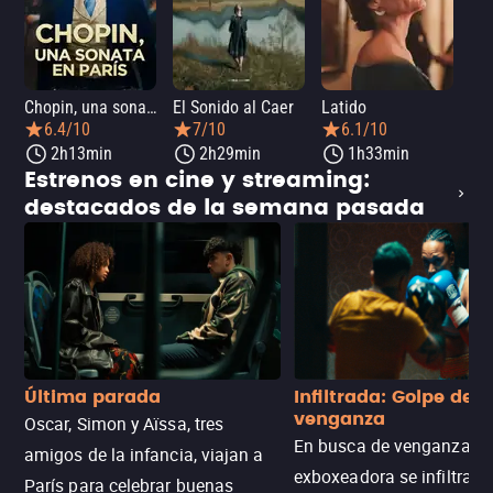
Chopin, una sonata en París
El Sonido al Caer
Latido
Ca
6.4/10
7/10
6.1/10
2h13min
2h29min
1h33min
Estrenos en cine y streaming:
destacados de la semana pasada
Última parada
Infiltrada: Golpe de
venganza
Oscar, Simon y Aïssa, tres
En busca de venganza, u
amigos de la infancia, viajan a
exboxeadora se infiltra e
París para celebrar buenas