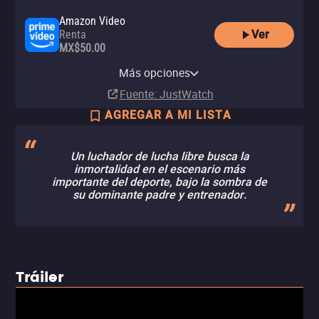
Amazon Video
Ver
Renta
MX$50.00
Apple TV Store
Comprar
Más opciones
MX$149.00
Fuente
: JustWatch
AGREGAR A MI LISTA
Un luchador de lucha libre busca la
inmortalidad en el escenario más
importante del deporte, bajo la sombra de
su dominante padre y entrenador.
Tráiler