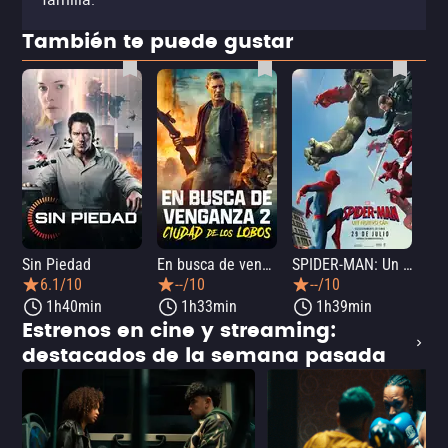
También te puede gustar
Sin Piedad
En busca de venganza 2: Ciudad de los lobos
SPIDER-MAN: Un nuevo día
La
6.1/10
--/10
--/10
1h40min
1h33min
1h39min
Estrenos en cine y streaming:
destacados de la semana pasada