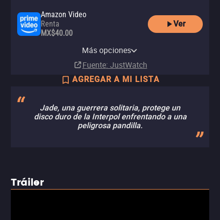
Amazon Video
Ver
Renta
MX$40.00
Apple TV Store
Netflix
Netflix Standard with Ads
YouTube
izzitv
Renta
Más opciones
Suscripción
Suscripción
Renta
Renta
MX$60.00
Fuente
: JustWatch
AGREGAR A MI LISTA
Jade, una guerrera solitaria, protege un
disco duro de la Interpol enfrentando a una
peligrosa pandilla.
Tráiler