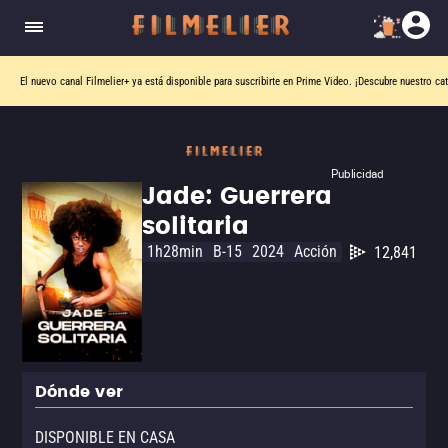
El nuevo canal
Filmelier+
ya está disponible para suscribirte en Prime Video.
¡Descubre nuestro ca
Publicidad
Jade: Guerrera
solitaria
1h28min
B-15
2024
Acción
12,841
Dónde ver
DISPONIBLE EN CASA