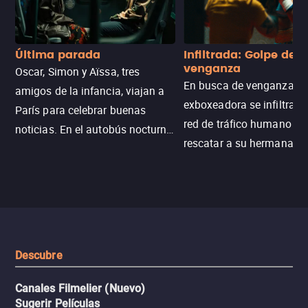
Última parada
Infiltrada: Golpe de
venganza
Oscar, Simon y Aïssa, tres
En busca de venganza, u
amigos de la infancia, viajan a
exboxeadora se infiltra e
París para celebrar buenas
red de tráfico humano pa
noticias. En el autobús nocturno
rescatar a su hermana m
N121, un intercambio entre
enfrentando criminales
pasajeros escala y la situación
despiadados, secretos
se descontrola, convirtiendo el
peligrosos y situaciones
viaje en un thriller urbano
extremas que ponen a pr
intenso.
resistencia.
Descubre
Canales Filmelier (Nuevo)
Sugerir Películas