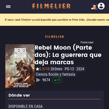
El nuevo canal
Filmelier+
ya está disponible para suscribirte en Prime Video.
¡Descubre nuestro ca
Publicidad
Rebel Moon (Parte
dos): La guerrera que
deja marcas
5.3/10
2h3min
PG-13
2024
Ciencia ficción y fantasía
9674
+
9
Dónde ver
DISPONIBLE EN CASA