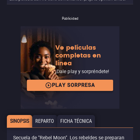
Publicidad
Ve películas
completas en
línea
¡Dale play y sorpréndete!
PLAY SORPRESA
SINOPSIS
REPARTO
FICHA TÉCNICA
Secuela de "Rebel Moon". Los rebeldes se preparan