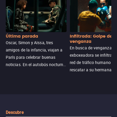
Última parada
Infiltrada: Golpe de
venganza
Oscar, Simon y Aïssa, tres
En busca de venganza, u
amigos de la infancia, viajan a
exboxeadora se infiltra e
París para celebrar buenas
red de tráfico humano pa
noticias. En el autobús nocturno
rescatar a su hermana m
N121, un intercambio entre
enfrentando criminales
pasajeros escala y la situación
despiadados, secretos
se descontrola, convirtiendo el
peligrosos y situaciones
viaje en un thriller urbano
extremas que ponen a pr
intenso.
resistencia.
Descubre