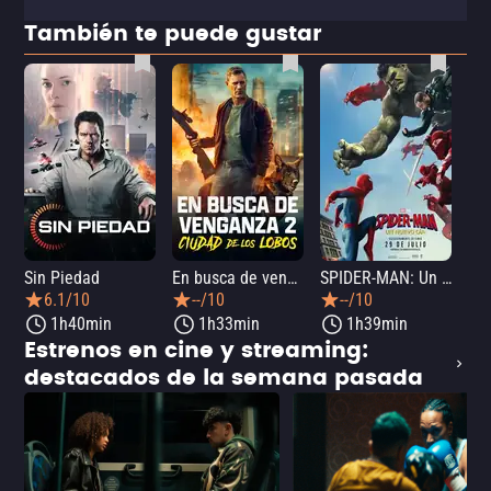
También te puede gustar
Sin Piedad
En busca de venganza 2: Ciudad de los lobos
SPIDER-MAN: Un nuevo día
La
6.1/10
--/10
--/10
1h40min
1h33min
1h39min
Estrenos en cine y streaming:
destacados de la semana pasada