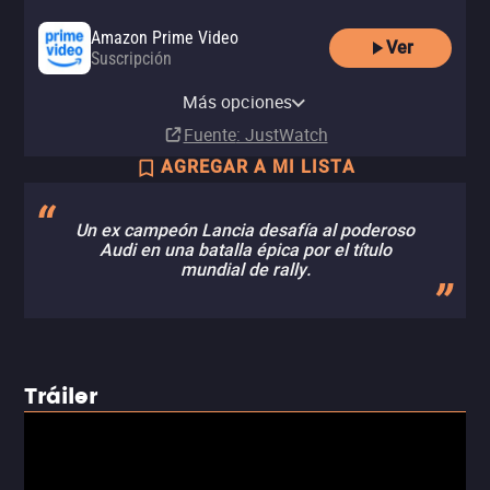
Amazon Prime Video
Ver
Suscripción
Amazon Video
Apple TV Store
Claro video
Amazon Prime Video with Ads
YouTube
izzitv
Renta
Renta
Renta
Más opciones
Suscripción
Renta
Renta
MX$25.00
MX$20.00
MX$40.00
Fuente
: JustWatch
AGREGAR A MI LISTA
Un ex campeón Lancia desafía al poderoso
Audi en una batalla épica por el título
mundial de rally.
Tráiler