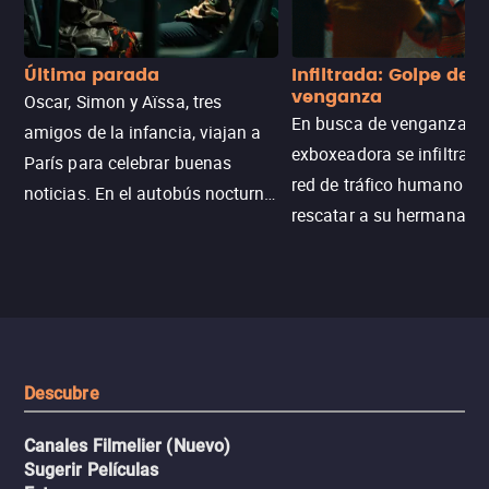
Última parada
Infiltrada: Golpe de
venganza
Oscar, Simon y Aïssa, tres
En busca de venganza, u
amigos de la infancia, viajan a
exboxeadora se infiltra e
París para celebrar buenas
red de tráfico humano pa
noticias. En el autobús nocturno
rescatar a su hermana m
N121, un intercambio entre
enfrentando criminales
pasajeros escala y la situación
despiadados, secretos
se descontrola, convirtiendo el
peligrosos y situaciones
viaje en un thriller urbano
extremas que ponen a pr
intenso.
resistencia.
Descubre
Canales Filmelier (Nuevo)
Sugerir Películas