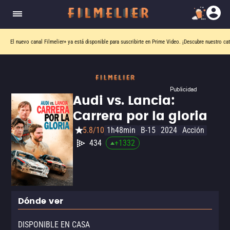
El nuevo canal
Filmelier+
ya está disponible para suscribirte en Prime Video.
¡Descubre nuestro ca
Publicidad
Audi vs. Lancia:
Carrera por la gloria
5.8/10
1h48min
B-15
2024
Acción
434
+
1332
Dónde ver
DISPONIBLE EN CASA