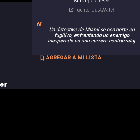
Más opciones
Comprar
Comprar
Renta
Renta
Comprar
MX$149.00
MX$149.00
MX$99.00
Suscripción
Fuente
: JustWatch
Un detective de Miami se convierte en
fugitivo, enfrentando un enemigo
inesperado en una carrera contrarreloj.
AGREGAR A MI LISTA
ler