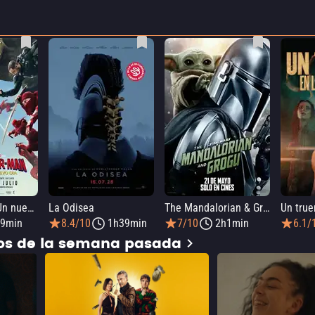
SPIDER-MAN: Un nuevo día
La Odisea
The Mandalorian & Grogu
9min
8.4/10
1h39min
7/10
2h1min
6.1/
dos de la semana pasada