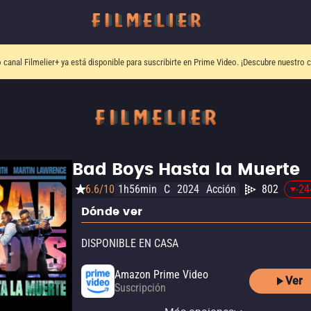
o canal
Filmelier+
ya está disponible para suscribirte en Prime Video.
¡Descubre nuestro c
Bad Boys Hasta la Muerte
6.6/10
1h56min
C
2024
Acción
802
-24
Dónde ver
DISPONIBLE EN CASA
Amazon Prime Video
Ver
Suscripción
Amazon Prime Video with
Amazon Video
Apple TV Store
YouTube
izzitv
Claro video
Ads