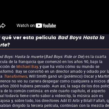
 qué ver esta película
Bad Boys Hasta la
rte
?
d Boys: Hasta la muerte
(
Bad Boys: Ride or Die
) es la cuarta
ícula de la franquicia que comenzó en los años 90, bajo la
ección de
Michael Bay
, y que ha visto cómo su mundo se
nsformó. Bay se convirtió en un director amado y odiado por l
ga
Transformers
, Will Smith ganó un (polémico) Oscar y Marti
rence no vio su carrera despegar como cualquiera a inicios 
 años 2000 hubiera pensado. Aun así, la saga de los dos poli
ra de lo común continúa: en este cuarto capítulo, el aspecto
ual todavía tiene cierto sabor a videoclip, la música aún es
ajosa y, sobre todo, los directores Adil El Arbi y Bilall Fallah, 
habían dirigido la tercera película, continúan con la mezcla d