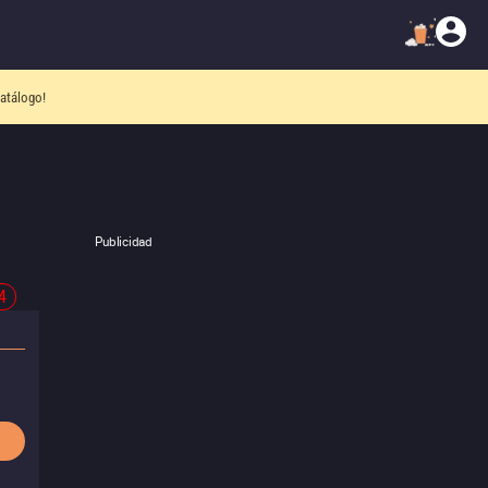
atálogo!
Publicidad
4