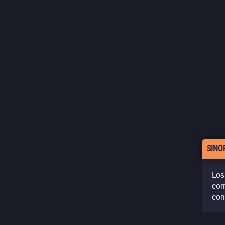
SINO
Los
com
con