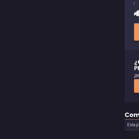
¿
P
¡I
Com
Esta p