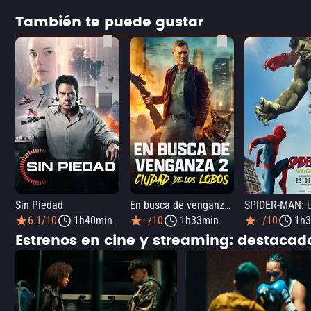
También te puede gustar
Sin Piedad
En busca de venganza 2: Ciudad de los lobos
6.1/10
1h40min
--/10
1h33min
--/10
1h3
Estrenos en cine y streaming: destaca