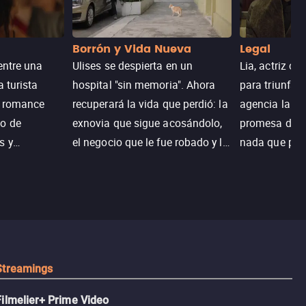
Borrón y Vida Nueva
Legal
entre una
Ulises se despierta en un
Lia, actriz c
a turista
hospital "sin memoria". Ahora
para triunfar
n romance
recuperará la vida que perdió: la
agencia la es
o de
exnovia que sigue acosándolo,
promesa de vi
s y
el negocio que le fue robado y la
nada que perd
.
casa de sus sueños; sin
Juana, argen
embargo, no todo es como lo
historia. Jun
recordaba.
sobrevivir, af
algo mejor.
Streamings
Filmelier+ Prime Video