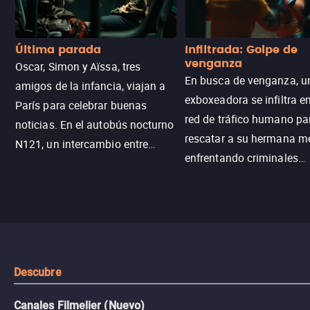
Última parada
Infiltrada: Golpe de
venganza
Oscar, Simon y Aïssa, tres
En busca de venganza, u
amigos de la infancia, viajan a
exboxeadora se infiltra e
París para celebrar buenas
red de tráfico humano pa
noticias. En el autobús nocturno
rescatar a su hermana m
N121, un intercambio entre
enfrentando criminales
pasajeros escala y la situación
despiadados, secretos
se descontrola, convirtiendo el
peligrosos y situaciones
viaje en un thriller urbano
extremas que ponen a pr
intenso.
resistencia.
Descubre
Canales Filmelier (Nuevo)