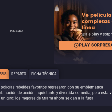
Ve película
completas
línea
Publicidad
¡Dale play y sorp
PLAY SORPRES
PSIS
REPARTO
FICHA TÉCNICA
 policías rebeldes favoritos regresaron con su emblemática
binación de acción inquietante y divertida comedia, pero esta v
 un giro: los mejores de Miami ahora se dan a la fuga.