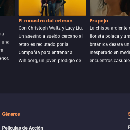
El maestro del crimen
Erupcja
Con Christoph Waltz y Lucy Liu.
La chispa ardiente 
na
Un asesino a sueldo cercano al
florista polaca y un
n una
retiro es reclutado por la
británica desata u
ra
Compañía para entrenar a
inesperado en medi
enor,
Wihlborg, un joven prodigio de la
encuentros casuale
Generación Z con grandes
momentos mágicos
habilidades y una actitud
desafiante.
ueba su
Géneros
Películas de Acción