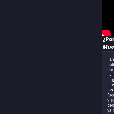
¿Por
Mue
Ba
"
pel
dir
tra
sa
Law
los
fue
vis
peg
ya 