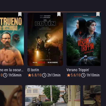
Un trueno en la oscuridad
El botín
Verano Trippin'
10
1h56min
6.8/10
2h13min
5.6/10
1h10min