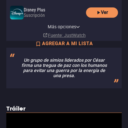
Disney Plus
Ver
Suscripción
HBO Max
HBO Max Amazon Channel
Más opciones
Suscripción
Suscripción
Fuente
: JustWatch
AGREGAR A MI LISTA
Un grupo de simios liderados por César
firma una tregua de paz con los humanos
para evitar una guerra por la energía de
una presa.
Tráiler