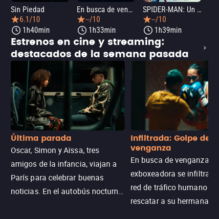
Sin Piedad
En busca de venganza 2: Ciudad de los lobos
SPIDER-MAN: Un nuevo día
La
6.1/10
--/10
--/10
1h40min
1h33min
1h39min
Estrenos en cine y streaming:
destacados de la semana pasada
Última parada
Infiltrada: Golpe de
venganza
Oscar, Simon y Aïssa, tres
En busca de venganza, u
amigos de la infancia, viajan a
exboxeadora se infiltra e
París para celebrar buenas
red de tráfico humano pa
noticias. En el autobús nocturno
rescatar a su hermana m
N121, un intercambio entre
enfrentando criminales
pasajeros escala y la situación