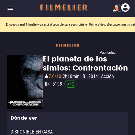
El nuevo canal
Filmelier+
ya está disponible para suscribirte en Prime Video.
¡Descubre nuestro ca
Publicidad
El planeta de los
simios: Confrontación
7.6/10
2h10min
B
2014
Acción
5198
+
2
Dónde ver
DISPONIBLE EN CASA