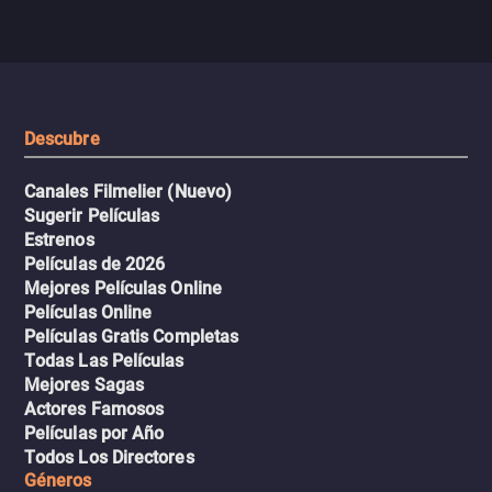
despiadados, secretos
se descontrola, convirtiendo el
peligrosos y situaciones
viaje en un thriller urbano
extremas que ponen a pr
intenso.
resistencia.
Descubre
Canales Filmelier (Nuevo)
Sugerir Películas
Estrenos
Películas de 2026
Mejores Películas Online
Películas Online
Películas Gratis Completas
Todas Las Películas
Mejores Sagas
Actores Famosos
Películas por Año
Todos Los Directores
Géneros