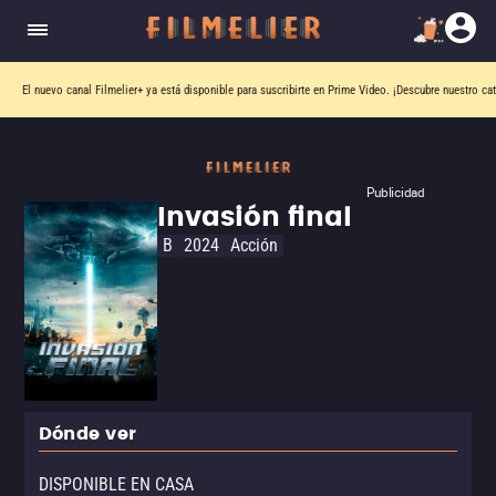
El nuevo canal
Filmelier+
ya está disponible para suscribirte en Prime Video.
¡Descubre nuestro ca
Publicidad
Invasión final
B
2024
Acción
Dónde ver
DISPONIBLE EN CASA