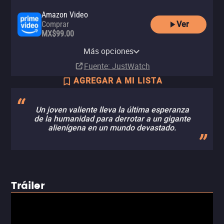
Amazon Video
Ver
Comprar
MX$99.00
Apple TV Store
YouTube
izzitv
Clarovideo
Comprar
Más opciones
Renta
Renta
Renta
MX$39.00
Fuente
: JustWatch
AGREGAR A MI LISTA
Un joven valiente lleva la última esperanza
de la humanidad para derrotar a un gigante
alienígena en un mundo devastado.
Tráiler