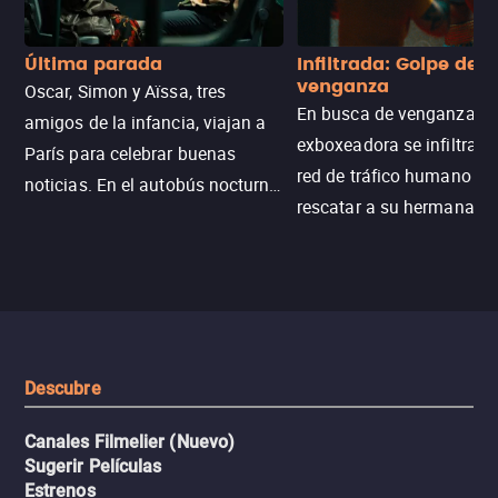
Última parada
Infiltrada: Golpe de
venganza
Oscar, Simon y Aïssa, tres
En busca de venganza, u
amigos de la infancia, viajan a
exboxeadora se infiltra e
París para celebrar buenas
red de tráfico humano pa
noticias. En el autobús nocturno
rescatar a su hermana m
N121, un intercambio entre
enfrentando criminales
pasajeros escala y la situación
despiadados, secretos
se descontrola, convirtiendo el
peligrosos y situaciones
viaje en un thriller urbano
extremas que ponen a pr
intenso.
resistencia.
Descubre
Canales Filmelier (Nuevo)
Sugerir Películas
Estrenos