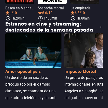
Deseo en Manhattan
Sospecha mortal
La empleada
La 
--/10
6.6/10
6.8/10
1h28min
1h53min
1h39min
Estrenos en cine y streaming:
destacados de la semana pasada
Amor apocalipsis
Impacto Mortal
Un dueño de un criadero,
Un grupo de pasajeros
preocupado por el cambio
internacionales en ruta d
climático, se enamora de una
Ángeles a Shanghái se v
operadora telefónica y durante
obligado a hacer un aterr
un desastre natural inicia una
emergencia en aguas inf