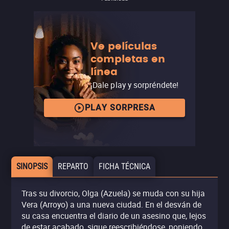
Ve películas
completas en
línea
¡Dale play y sorpréndete!
PLAY SORPRESA
SINOPSIS
REPARTO
FICHA TÉCNICA
Tras su divorcio, Olga (Azuela) se muda con su hija
Vera (Arroyo) a una nueva ciudad. En el desván de
su casa encuentra el diario de un asesino que, lejos
de estar acabado, sigue reescribiéndose, poniendo