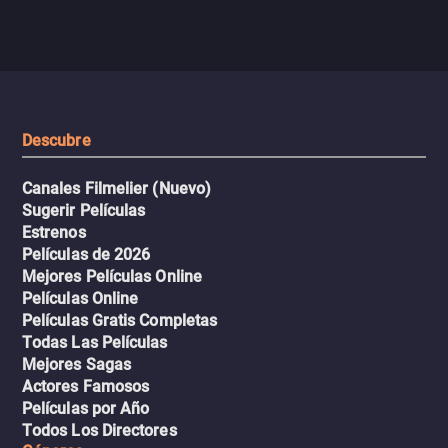
aventura romántica, bilingüe y
de tiburones. Ahora debe
llena de emoción para
trabajar juntos con la es
encontrarla.
de superar la vorágine de
tiburones atraídos por los
del avión.
Descubre
Canales Filmelier (Nuevo)
Sugerir Películas
Estrenos
Películas de 2026
Mejores Películas Online
Películas Online
Películas Gratis Completas
Todas Las Películas
Mejores Sagas
Actores Famosos
Películas por Año
Todos Los Directores