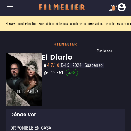
El nuevo canal
Filmelier+
ya está disponible para suscribirte en Prime Video.
¡Descubre nuestro ca
Publicidad
El Diario
4.7/10
B-15
2024
Suspenso
12,851
+
8
Dónde ver
DISPONIBLE EN CASA