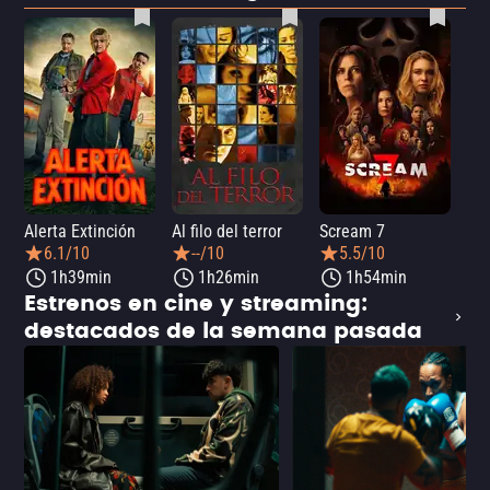
Alerta Extinción
Al filo del terror
Scream 7
¡Ay
6.1/10
--/10
5.5/10
1h39min
1h26min
1h54min
Estrenos en cine y streaming:
destacados de la semana pasada