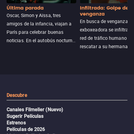
Última parada
Infiltrada: Golpe de
venganza
Oscar, Simon y Aïssa, tres
En busca de venganza, u
amigos de la infancia, viajan a
exboxeadora se infiltra e
París para celebrar buenas
red de tráfico humano pa
noticias. En el autobús nocturno
rescatar a su hermana m
N121, un intercambio entre
enfrentando criminales
pasajeros escala y la situación
despiadados, secretos
se descontrola, convirtiendo el
peligrosos y situaciones
viaje en un thriller urbano
extremas que ponen a pr
intenso.
resistencia.
Descubre
Canales Filmelier (Nuevo)
Sugerir Películas
Estrenos
Películas de 2026