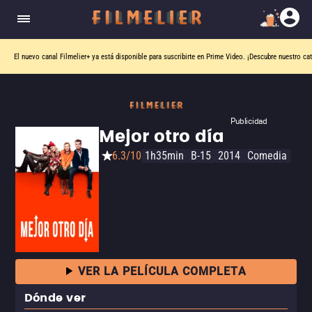
El nuevo canal
Filmelier+
ya está disponible para suscribirte en Prime Video.
¡Descubre nuestro ca
Publicidad
Mejor otro día
6.3/10
1h35min
B-15
2014
Comedia
VER LA PELÍCULA COMPLETA
Dónde ver