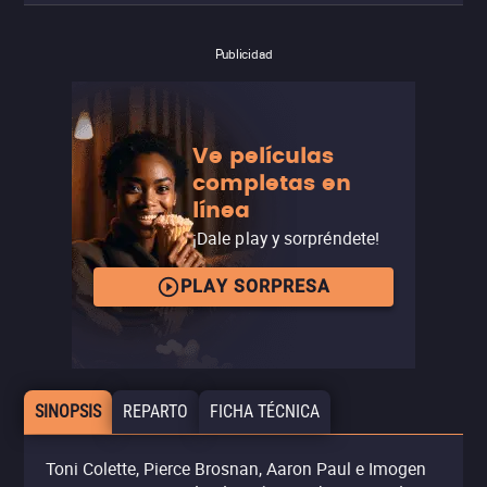
Publicidad
Ve películas
completas en
línea
¡Dale play y sorpréndete!
PLAY SORPRESA
SINOPSIS
REPARTO
FICHA TÉCNICA
Toni Colette, Pierce Brosnan, Aaron Paul e Imogen