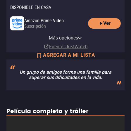
DISPONIBLE EN CASA
Amazon Prime Video
Ver
Suscripción
Apple TV Store
Amazon Prime Video with Ads
Pluto TV
YouTube Free
Tubi TV
Comprar
Más opciones
Suscripción
Gratis
MX$49.00
Fuente
: JustWatch
AGREGAR A MI LISTA
Un grupo de amigos forma una familia para
superar sus dificultades en la vida.
Película completa y tráiler