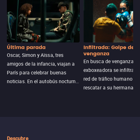
Última parada
Infiltrada: Golpe de
venganza
Oscar, Simon y Aïssa, tres
En busca de venganza, u
amigos de la infancia, viajan a
exboxeadora se infiltra e
París para celebrar buenas
red de tráfico humano pa
noticias. En el autobús nocturno
rescatar a su hermana m
N121, un intercambio entre
enfrentando criminales
pasajeros escala y la situación
despiadados, secretos
se descontrola, convirtiendo el
peligrosos y situaciones
viaje en un thriller urbano
extremas que ponen a pr
intenso.
resistencia.
Descubre