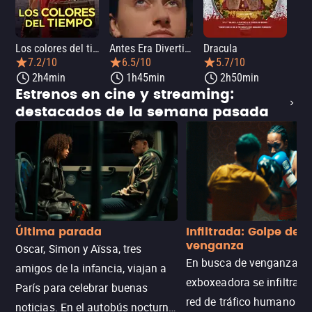
Los colores del tiempo
Antes Era Divertida
Dracula
7.2/10
6.5/10
5.7/10
2h4min
1h45min
2h50min
Estrenos en cine y streaming:
destacados de la semana pasada
Última parada
Infiltrada: Golpe de
venganza
Oscar, Simon y Aïssa, tres
En busca de venganza, u
amigos de la infancia, viajan a
exboxeadora se infiltra e
París para celebrar buenas
red de tráfico humano pa
noticias. En el autobús nocturno