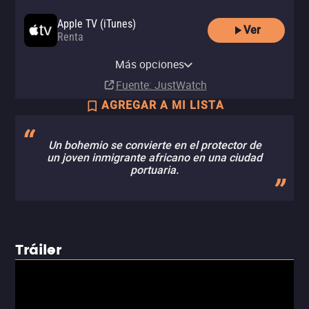
Apple TV (iTunes)
Ver
Renta
MUBI
Nuestro Cine MX
MUBI Amazon Channel
Más opciones
Suscripción
Suscripción
Suscripción
Fuente
: JustWatch
AGREGAR A MI LISTA
Un bohemio se convierte en el protector de
un joven inmigrante africano en una ciudad
portuaria.
Tráiler