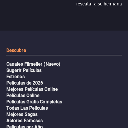
rescatar a su hermana m
N121, un intercambio entre
enfrentando criminales
pasajeros escala y la situación
despiadados, secretos
se descontrola, convirtiendo el
peligrosos y situaciones
viaje en un thriller urbano
extremas que ponen a pr
intenso.
resistencia.
Descubre
Canales Filmelier (Nuevo)
Sugerir Películas
Estrenos
Películas de 2026
Mejores Películas Online
Películas Online
Películas Gratis Completas
Todas Las Películas
Mejores Sagas
Actores Famosos
Películas por Año