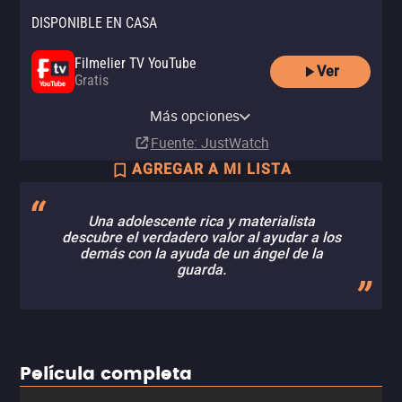
DISPONIBLE EN CASA
Filmelier TV YouTube
Ver
Gratis
Filmelier TV Samsung TV Plus
Pluto TV
Looke Amazon Channel
Más opciones
Gratis
Suscripción
Fuente
: JustWatch
AGREGAR A MI LISTA
Una adolescente rica y materialista
descubre el verdadero valor al ayudar a los
demás con la ayuda de un ángel de la
guarda.
Película completa