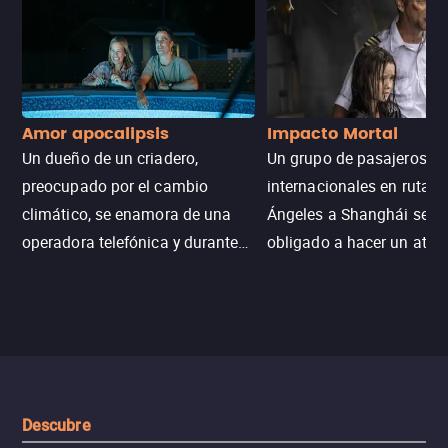
Amor apocalipsis
Impacto Mortal
Un dueño de un criadero,
Un grupo de pasajeros
preocupado por el cambio
internacionales en ruta d
climático, se enamora de una
Ángeles a Shanghái se v
operadora telefónica y durante
obligado a hacer un aterr
un desastre natural inicia una
emergencia en aguas inf
aventura romántica, bilingüe y
de tiburones. Ahora debe
llena de emoción para
trabajar juntos con la es
encontrarla.
de superar la vorágine de
tiburones atraídos por los
del avión.
Descubre