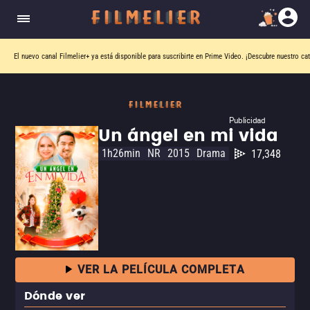
El nuevo canal
Filmelier+
ya está disponible para suscribirte en Prime Video.
¡Descubre nuestro ca
Publicidad
Un ángel en mi vida
1h26min
NR
2015
Drama
17,348
VER LA PELÍCULA COMPLETA
Dónde ver