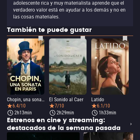
adolescente rica y muy materialista aprende que el
verdadero valor está en ayudar a los demás y no en
las cosas materiales.
También te puede gustar
Chopin, una sonata en París
El Sonido al Caer
Latido
Ca
6.4/10
7/10
6.1/10
2h13min
2h29min
1h33min
Estrenos en cine y streaming:
destacados de la semana pasada