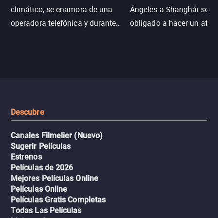
climático, se enamora de una
Ángeles a Shanghái se v
operadora telefónica y durante
obligado a hacer un aterr
un desastre natural inicia una
emergencia en aguas inf
aventura romántica, bilingüe y
de tiburones. Ahora debe
llena de emoción para
trabajar juntos con la es
encontrarla.
de superar la vorágine de
tiburones atraídos por los
del avión.
Descubre
Canales Filmelier (Nuevo)
Sugerir Películas
Estrenos
Películas de 2026
Mejores Películas Online
Películas Online
Películas Gratis Completas
Todas Las Películas