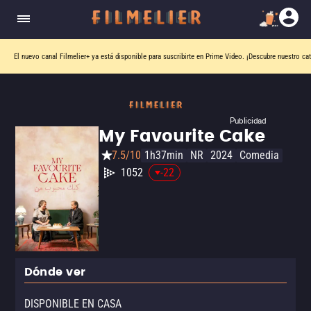
El nuevo canal
Filmelier+
ya está disponible para suscribirte en Prime Video.
¡Descubre nuestro ca
Publicidad
My Favourite Cake
7.5/10
1h37min
NR
2024
Comedia
1052
-22
Dónde ver
DISPONIBLE EN CASA