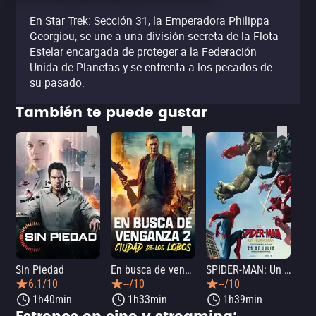
En Star Trek: Sección 31, la Emperadora Philippa
Georgiou, se une a una división secreta de la Flota
Estelar encargada de proteger a la Federación
Unida de Planetas y se enfrenta a los pecados de
su pasado.
También te puede gustar
Sin Piedad
En busca de venganza 2: Ciudad de los lobos
SPIDER-MAN: Un nuevo día
La
6.1/10
--/10
--/10
1h40min
1h33min
1h39min