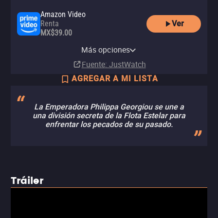
Amazon Video
Ver
Renta
MX$39.00
Apple TV Store
Claro video
Paramount Plus
Paramount+ Amazon Channel
Renta
Comprar
Más opciones
Suscripción
Suscripción
MX$60.00
MX$199.00
Fuente
: JustWatch
AGREGAR A MI LISTA
La Emperadora Philippa Georgiou se une a
una división secreta de la Flota Estelar para
enfrentar los pecados de su pasado.
Tráiler