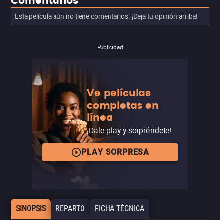
Comentarios
Esta película aún no tiene comentarios. ¡Deja tu opinión arriba!
Publicidad
Ve películas
completas en
línea
¡Dale play y sorpréndete!
PLAY SORPRESA
SINOPSIS
REPARTO
FICHA TÉCNICA