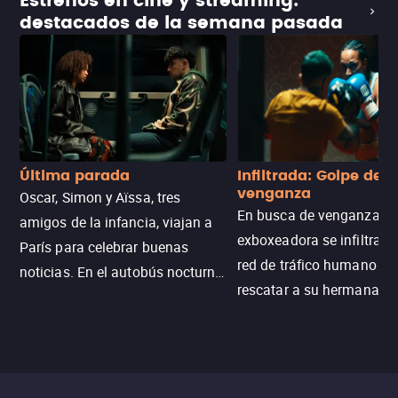
Estrenos en cine y streaming:
destacados de la semana pasada
Última parada
Infiltrada: Golpe de
venganza
Oscar, Simon y Aïssa, tres
En busca de venganza, u
amigos de la infancia, viajan a
exboxeadora se infiltra e
París para celebrar buenas
red de tráfico humano pa
noticias. En el autobús nocturno
rescatar a su hermana m
N121, un intercambio entre
enfrentando criminales
pasajeros escala y la situación
despiadados, secretos
se descontrola, convirtiendo el
peligrosos y situaciones
viaje en un thriller urbano
extremas que ponen a pr
intenso.