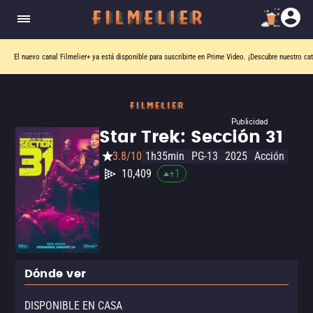
El nuevo canal
Filmelier+
ya está disponible para suscribirte en Prime Video.
¡Descubre nuestro ca
Publicidad
Star Trek: Sección 31
3.8/10
1h35min
PG-13
2025
Acción
10,409
+
1
Dónde ver
DISPONIBLE EN CASA