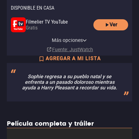
DISPONIBLE EN CASA
Filmelier TV YouTube
Ver
Gratis
Filmelier TV Samsung TV Plus
Pluto TV
Más opciones
Gratis
Fuente
: JustWatch
AGREGAR A MI LISTA
Sophie regresa a su pueblo natal y se
enfrenta a un pasado doloroso mientras
ayuda a Harry Pleasant a recordar su vida.
Película completa y tráiler