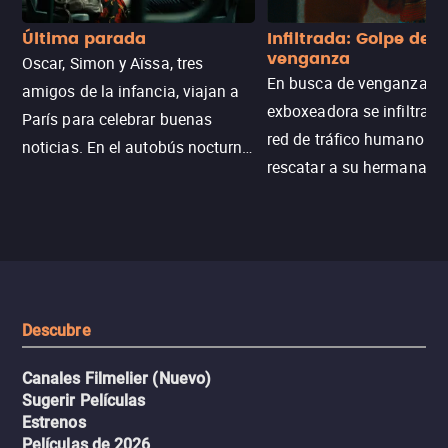
Última parada
Infiltrada: Golpe de
venganza
Oscar, Simon y Aïssa, tres
En busca de venganza, u
amigos de la infancia, viajan a
exboxeadora se infiltra e
París para celebrar buenas
red de tráfico humano pa
noticias. En el autobús nocturno
rescatar a su hermana m
N121, un intercambio entre
enfrentando criminales
pasajeros escala y la situación
despiadados, secretos
se descontrola, convirtiendo el
peligrosos y situaciones
viaje en un thriller urbano
extremas que ponen a pr
intenso.
resistencia.
Descubre
Canales Filmelier (Nuevo)
Sugerir Películas
Estrenos
Películas de 2026