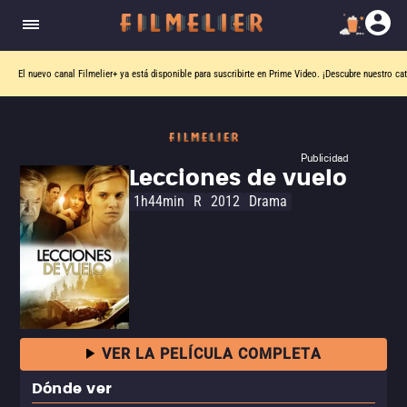
El nuevo canal
Filmelier+
ya está disponible para suscribirte en Prime Video.
¡Descubre nuestro ca
Publicidad
Lecciones de vuelo
1h44min
R
2012
Drama
VER LA PELÍCULA COMPLETA
Dónde ver