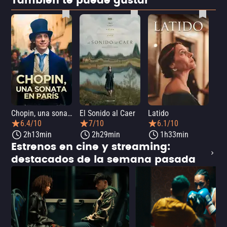
También te puede gustar
Chopin, una sonata en París
El Sonido al Caer
Latido
Ca
6.4/10
7/10
6.1/10
2h13min
2h29min
1h33min
Estrenos en cine y streaming:
destacados de la semana pasada