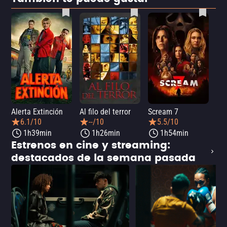
Alerta Extinción
Al filo del terror
Scream 7
¡Ay
6.1/10
--/10
5.5/10
1h39min
1h26min
1h54min
Estrenos en cine y streaming:
destacados de la semana pasada