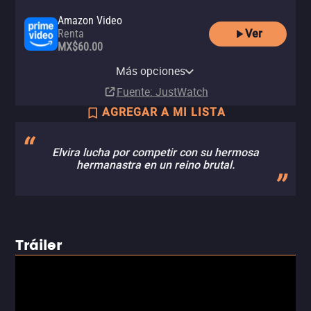
Amazon Video
Ver
Renta
MX$60.00
Apple TV Store
YouTube
MUBI
Clarovideo
MUBI Amazon Channel
Renta
Más opciones
Renta
Suscripción
Renta
Suscripción
MX$60.00
Fuente
: JustWatch
AGREGAR A MI LISTA
Elvira lucha por competir con su hermosa
hermanastra en un reino brutal.
Tráiler