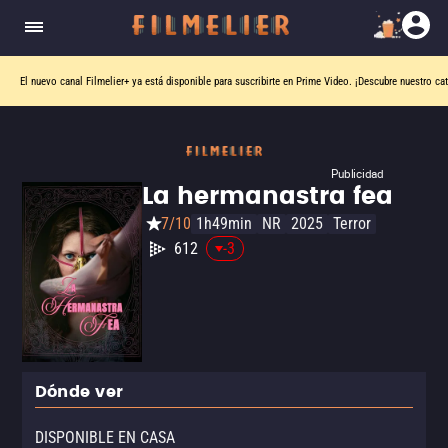
El nuevo canal
Filmelier+
ya está disponible para suscribirte en Prime Video.
¡Descubre nuestro ca
Publicidad
La hermanastra fea
7/10
1h49min
NR
2025
Terror
612
-3
Dónde ver
DISPONIBLE EN CASA