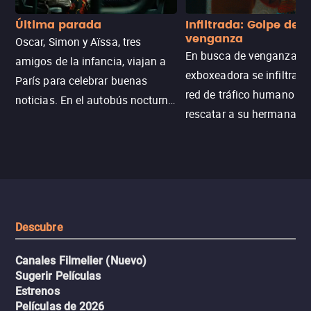
Última parada
Infiltrada: Golpe de
venganza
Oscar, Simon y Aïssa, tres
En busca de venganza, u
amigos de la infancia, viajan a
exboxeadora se infiltra e
París para celebrar buenas
red de tráfico humano pa
noticias. En el autobús nocturno
rescatar a su hermana m
N121, un intercambio entre
enfrentando criminales
pasajeros escala y la situación
despiadados, secretos
se descontrola, convirtiendo el
peligrosos y situaciones
viaje en un thriller urbano
extremas que ponen a pr
intenso.
resistencia.
Descubre
Canales Filmelier (Nuevo)
Sugerir Películas
Estrenos
Películas de 2026