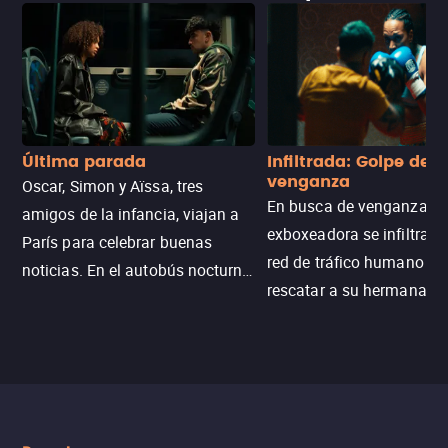
Última parada
Infiltrada: Golpe de
venganza
Oscar, Simon y Aïssa, tres
En busca de venganza, u
amigos de la infancia, viajan a
exboxeadora se infiltra e
París para celebrar buenas
red de tráfico humano pa
noticias. En el autobús nocturno
rescatar a su hermana m
N121, un intercambio entre
enfrentando criminales
pasajeros escala y la situación
despiadados, secretos
se descontrola, convirtiendo el
peligrosos y situaciones
viaje en un thriller urbano
extremas que ponen a pr
intenso.
resistencia.