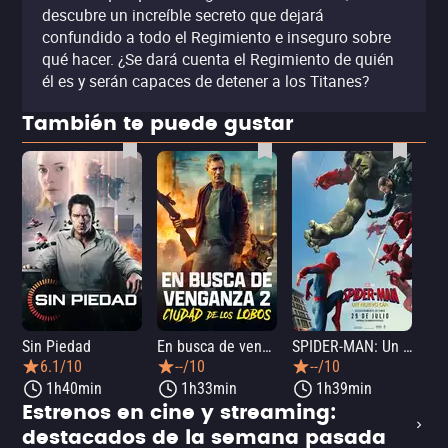
descubre un increíble secreto que dejará
confundido a todo el Regimiento e inseguro sobre
qué hacer. ¿Se dará cuenta el Regimiento de quién
él es y serán capaces de detener a los Titanes?
También te puede gustar
Sin Piedad
En busca de venganza 2: Ciudad de los lobos
SPIDER-MAN: Un nuevo día
La
6.1/10
--/10
--/10
1h40min
1h33min
1h39min
Estrenos en cine y streaming:
destacados de la semana pasada