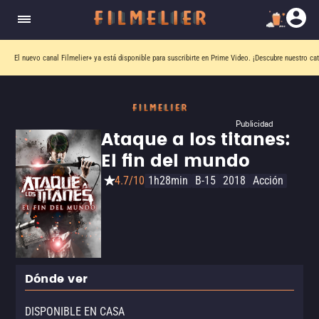
El nuevo canal
Filmelier+
ya está disponible para suscribirte en Prime Video.
¡Descubre nuestro ca
Publicidad
Ataque a los titanes:
El fin del mundo
4.7/10
1h28min
B-15
2018
Acción
Dónde ver
DISPONIBLE EN CASA