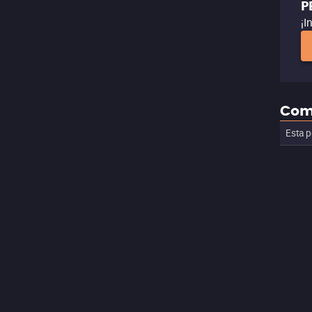
P
¡I
Com
Esta p