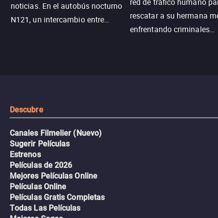
red de tráfico humano pa
noticias. En el autobús nocturno
rescatar a su hermana m
N121, un intercambio entre
enfrentando criminales
pasajeros escala y la situación
despiadados, secretos
se descontrola, convirtiendo el
peligrosos y situaciones
viaje en un thriller urbano
extremas que ponen a pr
intenso.
resistencia.
Descubre
Canales Filmelier (Nuevo)
Sugerir Películas
Estrenos
Películas de 2026
Mejores Películas Online
Películas Online
Películas Gratis Completas
Todas Las Películas