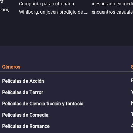
ra
Compañía para entrenar a
inesperado en medi
enor,
Wihlborg, un joven prodigio de la
encuentros casuale
Generación Z con grandes
momentos mágicos
habilidades y una actitud
desafiante.
ueba su
Géneros
Películas de Acción
Películas de Terror
Películas de Ciencia ficción y fantasía
Películas de Comedia
Películas de Romance