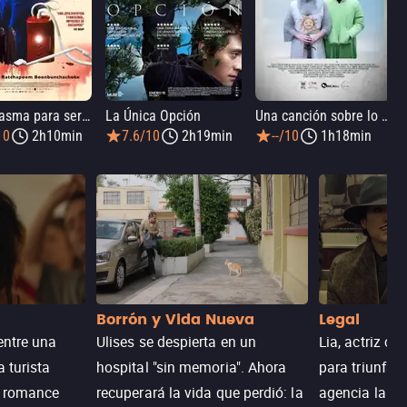
Un fantasma para servirte
La Única Opción
Una canción sobre lo que sea
10
2h10min
7.6/10
2h19min
--/10
1h18min
Borrón y Vida Nueva
Legal
entre una
Ulises se despierta en un
Lia, actriz c
a turista
hospital "sin memoria". Ahora
para triunfar
n romance
recuperará la vida que perdió: la
agencia la es