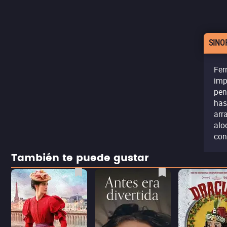
SINO
Fer
imp
pen
has
arr
alo
con
También te puede gustar