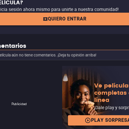
ELÍCULA?
nicia sesión ahora mismo para unirte a nuestra comunidad!
QUIERO ENTRAR
entarios
elícula aún no tiene comentarios. ¡Deja tu opinión arriba!
Ve película
completas
línea
Publicidad
¡Dale play y sorp
PLAY SORPRES