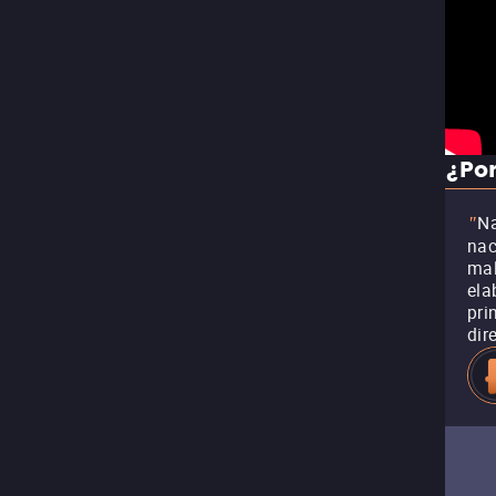
¿Por
Na
"
nac
mal
ela
pri
dir