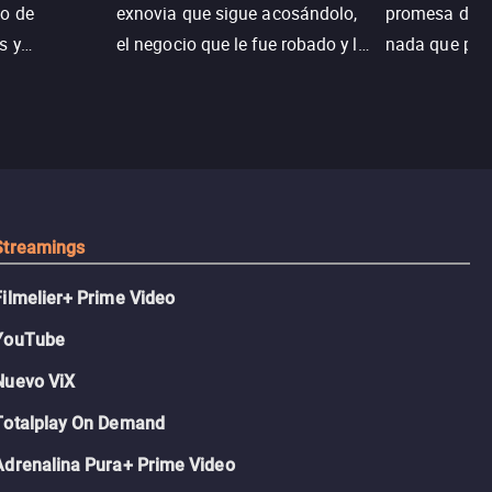
o de
exnovia que sigue acosándolo,
promesa de vi
s y
el negocio que le fue robado y la
nada que perd
.
casa de sus sueños; sin
Juana, argen
embargo, no todo es como lo
historia. Jun
recordaba.
sobrevivir, af
algo mejor.
Streamings
Filmelier+ Prime Video
YouTube
Nuevo ViX
Totalplay On Demand
Adrenalina Pura+ Prime Video