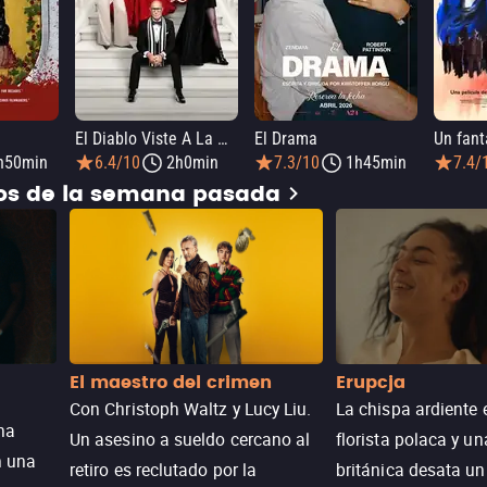
El Diablo Viste A La Moda 2
El Drama
h50min
6.4/10
2h0min
7.3/10
1h45min
7.4/
dos de la semana pasada
El maestro del crimen
Erupcja
Con Christoph Waltz y Lucy Liu.
La chispa ardiente 
na
Un asesino a sueldo cercano al
florista polaca y un
n una
retiro es reclutado por la
británica desata u