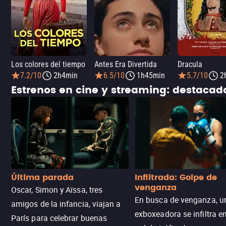
Los colores del tiempo
Antes Era Divertida
Dracula
7.2/10
2h4min
6.5/10
1h45min
5.7/10
2
Estrenos en cine y streaming: destaca
Última parada
Infiltrada: Golpe de
venganza
Oscar, Simon y Aïssa, tres
En busca de venganza, u
amigos de la infancia, viajan a
exboxeadora se infiltra e
París para celebrar buenas