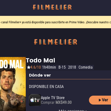
o canal
Filmelier+
ya está disponible para suscribirte en Prime Video.
¡Descubre nuestro c
Todo Mal
4.6/10
1h40min
B-15
2018
Comedia
Dónde ver
DISPONIBLE EN CASA
Apple TV Store
Ver
Comprar
MX$49.00
YouTube
Renta