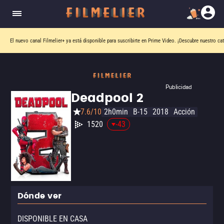
El nuevo canal
Filmelier+
ya está disponible para suscribirte en Prime Video.
¡Descubre nuestro ca
Publicidad
Deadpool 2
7.6/10
2h0min
B-15
2018
Acción
1520
-43
Dónde ver
DISPONIBLE EN CASA