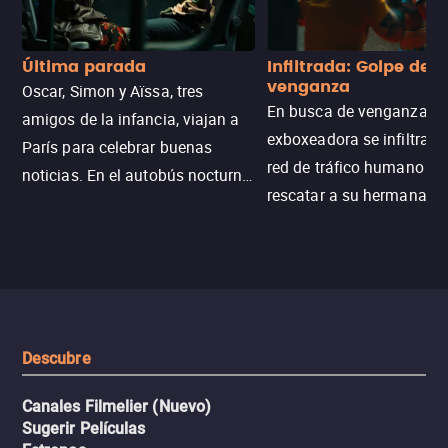
Última parada
Infiltrada: Golpe de
venganza
Oscar, Simon y Aïssa, tres
En busca de venganza, u
amigos de la infancia, viajan a
exboxeadora se infiltra e
París para celebrar buenas
red de tráfico humano pa
noticias. En el autobús nocturno
rescatar a su hermana m
N121, un intercambio entre
enfrentando criminales
pasajeros escala y la situación
despiadados, secretos
se descontrola, convirtiendo el
peligrosos y situaciones
viaje en un thriller urbano
extremas que ponen a pr
intenso.
resistencia.
Descubre
Canales Filmelier (Nuevo)
Sugerir Películas