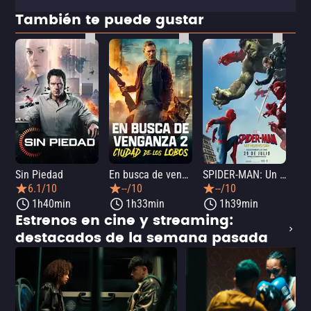
También te puede gustar
Sin Piedad
En busca de venganza 2: Ciudad de los lobos
SPIDER-MAN: Un nuevo día
La
6.1/10
--/10
--/10
1h40min
1h33min
1h39min
Estrenos en cine y streaming:
destacados de la semana pasada