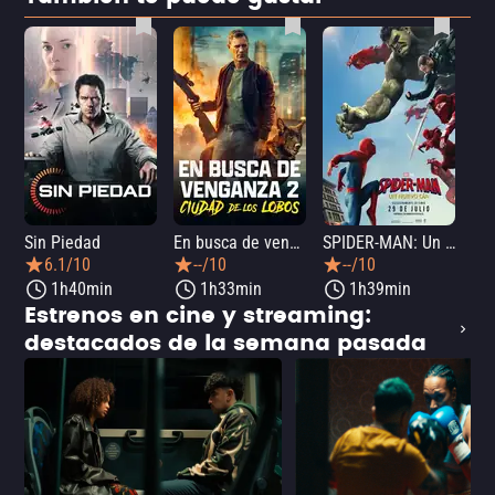
Sin Piedad
En busca de venganza 2: Ciudad de los lobos
SPIDER-MAN: Un nuevo día
La
6.1/10
--/10
--/10
1h40min
1h33min
1h39min
Estrenos en cine y streaming:
destacados de la semana pasada