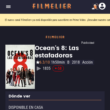
El nuevo canal
Filmelier+
ya está disponible para suscribirte en Prime Video.
¡Descubre nuestro ca
Publicidad
Ocean's 8: Las
estafadoras
6.3/10
1h50min
B
2018
Acción
1835
-58
Dónde ver
DISPONIBLE EN CASA