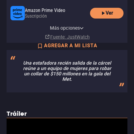
Amazon Prime Video
Ver
Suscripción
Amazon Video
Apple TV Store
Claro video
YouTube
HBO Max
HBO Max Amazon Channel
Renta
Renta
Renta
Más opciones
Renta
Suscripción
Suscripción
MX$50.00
MX$50.00
MX$57.00
Fuente
: JustWatch
AGREGAR A MI LISTA
Una estafadora recién salida de la cárcel
reúne a un equipo de mujeres para robar
un collar de $150 millones en la gala del
Met.
Tráiler