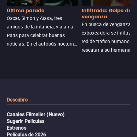
Última parada
Infiltrada: Golpe de
venganza
Oscar, Simon y Aïssa, tres
En busca de venganza, u
amigos de la infancia, viajan a
exboxeadora se infiltra e
París para celebrar buenas
red de tráfico humano pa
noticias. En el autobús nocturno
rescatar a su hermana m
N121, un intercambio entre
enfrentando criminales
pasajeros escala y la situación
despiadados, secretos
se descontrola, convirtiendo el
peligrosos y situaciones
viaje en un thriller urbano
extremas que ponen a pr
intenso.
resistencia.
Descubre
Canales Filmelier (Nuevo)
Sugerir Películas
Estrenos
Películas de 2026