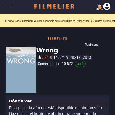
El nuevo canal
Filmelier+
ya está disponible para suscribirte en Prime Video.
¡Descubre nuestro ca
Publicidad
Wrong
6.2/10
1h33min
NC-17
2013
Comedia
10,572
+
4
Dónde ver
Esta película aún no está disponible en ningún sitio.
Haz clic en el botón de abajo para recomendarla a