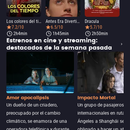
Los colores del tiempo
Antes Era Divertida
Dracula
7.2/10
6.5/10
5.7/10
2h4min
1h45min
2h50min
Estrenos en cine y streaming:
destacados de la semana pasada
Amor apocalipsis
Impacto Mortal
Un dueño de un criadero,
Un grupo de pasajeros
preocupado por el cambio
internacionales en ruta d
climático, se enamora de una
Ángeles a Shanghái se v
operadora telefónica y durante
obligado a hacer un aterr