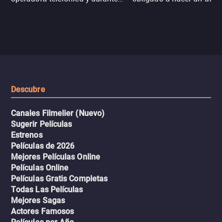
un desastre natural inicia una
emergencia en aguas inf
aventura romántica, bilingüe y
de tiburones. Ahora debe
llena de emoción para
trabajar juntos con la es
encontrarla.
de superar la vorágine de
tiburones atraídos por los
del avión.
Descubre
Canales Filmelier (Nuevo)
Sugerir Películas
Estrenos
Películas de 2026
Mejores Películas Online
Películas Online
Películas Gratis Completas
Todas Las Películas
Mejores Sagas
Actores Famosos