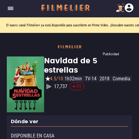
El nuevo canal
Filmelier+
ya está disponible para suscribirte en Prime Video.
¡Descubre nuestro ca
Publicidad
Navidad de 5
estrellas
4.5/10
1h32min
TV-14
2018
Comedia
17,737
-11
Dónde ver
DISPONIBLE EN CASA