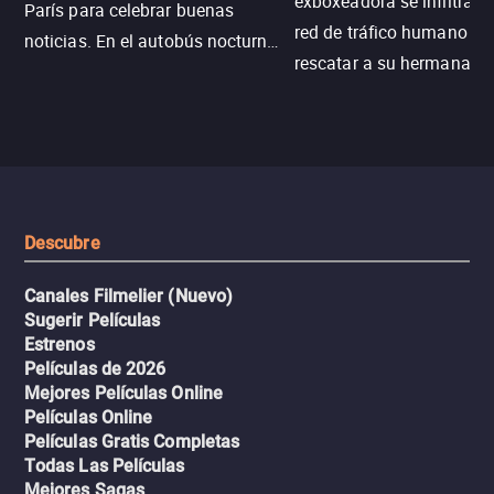
exboxeadora se infiltra e
París para celebrar buenas
red de tráfico humano pa
noticias. En el autobús nocturno
rescatar a su hermana m
N121, un intercambio entre
enfrentando criminales
pasajeros escala y la situación
despiadados, secretos
se descontrola, convirtiendo el
peligrosos y situaciones
viaje en un thriller urbano
extremas que ponen a pr
intenso.
resistencia.
Descubre
Canales Filmelier (Nuevo)
Sugerir Películas
Estrenos
Películas de 2026
Mejores Películas Online
Películas Online
Películas Gratis Completas
Todas Las Películas
Mejores Sagas