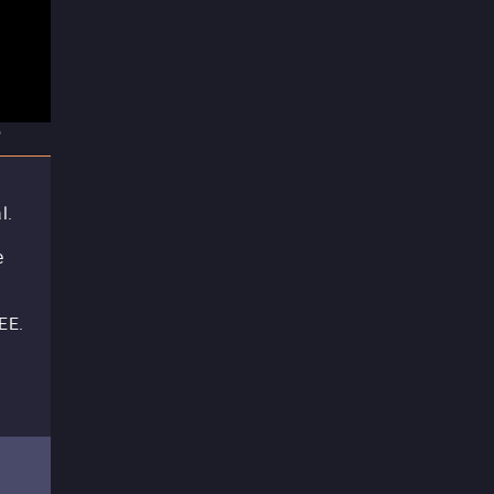
?
l.
e
EE.