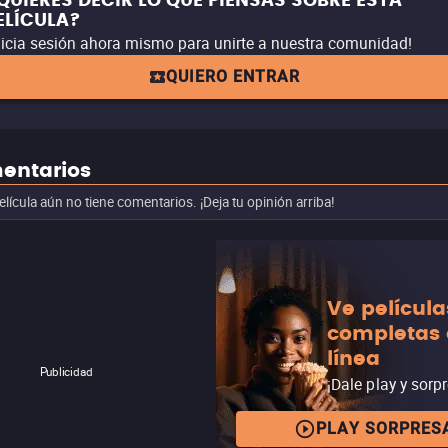
QUIERES DECIR LO QUE PIENSAS SOBRE ESTA
ELÍCULA?
nicia sesión ahora mismo para unirte a nuestra comunidad!
QUIERO ENTRAR
entarios
elícula aún no tiene comentarios. ¡Deja tu opinión arriba!
Ve película
completas
línea
Publicidad
¡Dale play y sorp
PLAY SORPRES