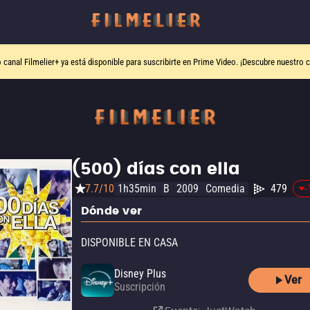
o canal
Filmelier+
ya está disponible para suscribirte en Prime Video.
¡Descubre nuestro c
(500) días con ella
7.7/10
1h35min
B
2009
Comedia
479
-
Dónde ver
DISPONIBLE EN CASA
Disney Plus
Ver
Suscripción