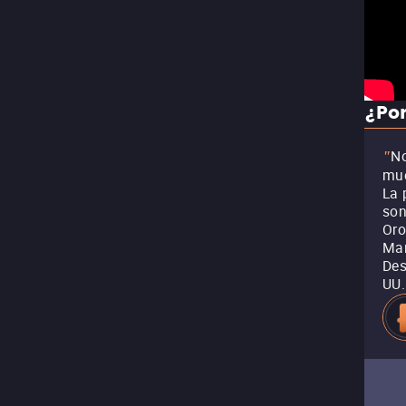
¿Por
No
"
mue
La 
son
Oro
Mar
Des
UU.