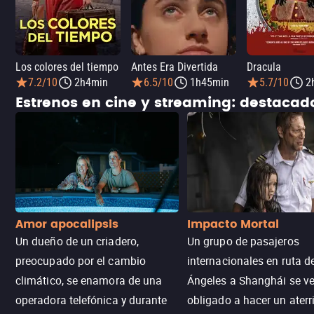
Los colores del tiempo
Antes Era Divertida
Dracula
7.2/10
2h4min
6.5/10
1h45min
5.7/10
2
Estrenos en cine y streaming: destaca
Amor apocalipsis
Impacto Mortal
Un dueño de un criadero,
Un grupo de pasajeros
preocupado por el cambio
internacionales en ruta d
climático, se enamora de una
Ángeles a Shanghái se v
operadora telefónica y durante
obligado a hacer un aterr