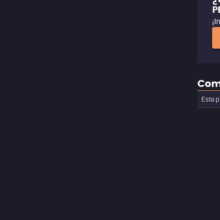
¿
P
¡I
Com
Esta p