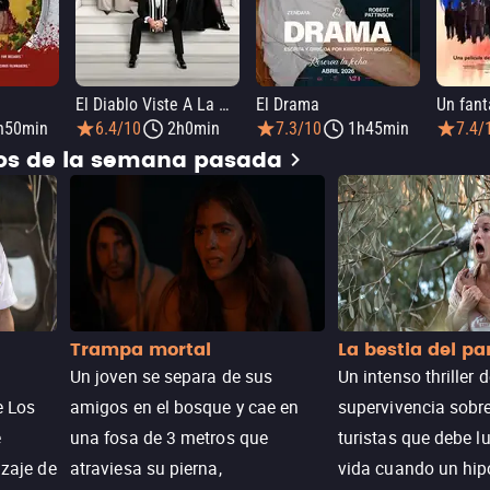
El Diablo Viste A La Moda 2
El Drama
h50min
6.4/10
2h0min
7.3/10
1h45min
7.4/
dos de la semana pasada
Trampa mortal
La bestia del p
Un joven se separa de sus
Un intenso thriller 
e Los
amigos en el bosque y cae en
supervivencia sobr
e
una fosa de 3 metros que
turistas que debe l
izaje de
atraviesa su pierna,
vida cuando un hi