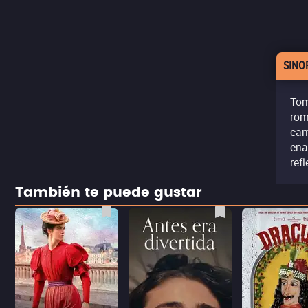
SINO
Tom
rom
cam
ena
ref
También te puede gustar