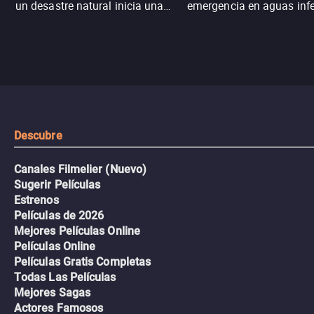
un desastre natural inicia una
emergencia en aguas inf
aventura romántica, bilingüe y
de tiburones. Ahora debe
llena de emoción para
trabajar juntos con la es
encontrarla.
de superar la vorágine de
tiburones atraídos por los
del avión.
Descubre
Canales Filmelier (Nuevo)
Sugerir Películas
Estrenos
Películas de 2026
Mejores Películas Online
Películas Online
Películas Gratis Completas
Todas Las Películas
Mejores Sagas
Actores Famosos