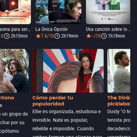
Un fantasma para servirte
La Única Opción
Una canción sobre lo que sea
10
2h10min
7.6/10
2h19min
--/10
1h18min
antano
Cómo perder tu
The Dink: p
popularidad
pickleball
de
Ellie es organizada, estudiosa e
Dusty "O Mart
e un grupo de
invisible. Nate es popular,
tenista profe
uchar por su
rebelde e imposible. Cuando
decadencia, n
popótamo