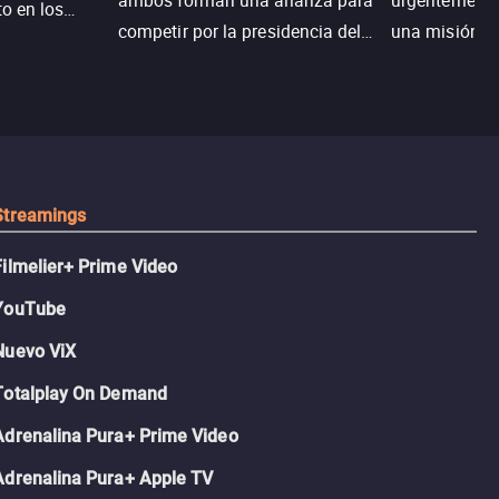
ambos forman una alianza para
urgentemente 
to en los
competir por la presidencia del
una misión pa
na.
colegio, el plan era simple…
country club 
hasta que el corazón decidió
ganar el resp
complicarlo todo.
Dusty rompe 
hace lo impen
pickleball.
Streamings
Filmelier+ Prime Video
YouTube
Nuevo ViX
Totalplay On Demand
Adrenalina Pura+ Prime Video
Adrenalina Pura+ Apple TV