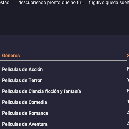
estadas
descubriendo pronto que no fue
fugitivo queda suel
n
un accidente. Su lucha por
pantanos de Luisia
peranza
sobrevivir revela secretos y
peligro inminente.
 restos
Géneros
Películas de Acción
Películas de Terror
Películas de Ciencia ficción y fantasía
Películas de Comedia
Películas de Romance
Películas de Aventura