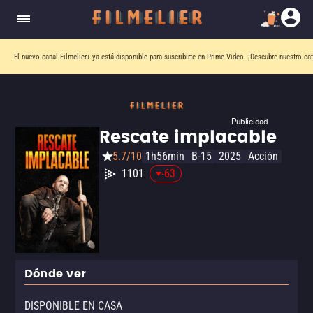
El nuevo canal
Filmelier+
ya está disponible para suscribirte en Prime Video.
¡Descubre nuestro ca
Publicidad
Rescate implacable
5.7/10
1h56min
B-15
2025
Acción
1101
-63
Dónde ver
DISPONIBLE EN CASA