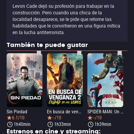
Levon Cade dejó su profesión para trabajar en la
construcción. Pero cuando una chica de la
localidad desaparece, se le pide que retome las
habilidades que le convirtieron en una figura mítica
en la lucha antiterrorista.
También te puede gustar
Sin Piedad
En busca de venganza 2: Ciudad de los lobos
SPIDER-MAN: Un nuevo día
La
6.1/10
--/10
--/10
1h40min
1h33min
1h39min
Estrenos en cine y streaming: