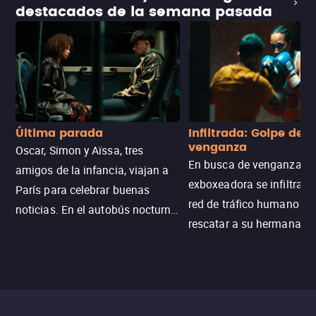
destacados de la semana pasada
Última parada
Infiltrada: Golpe de
venganza
Oscar, Simon y Aïssa, tres
En busca de venganza, u
amigos de la infancia, viajan a
exboxeadora se infiltra e
París para celebrar buenas
red de tráfico humano pa
noticias. En el autobús nocturno
rescatar a su hermana m
N121, un intercambio entre
enfrentando criminales
pasajeros escala y la situación
despiadados, secretos
se descontrola, convirtiendo el
peligrosos y situaciones
viaje en un thriller urbano
extremas que ponen a pr
intenso.