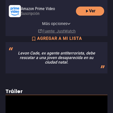
Amazon Prime Video
Ver
Suscripción
Amazon Video
Apple TV Store
Amazon Prime Video with Ads
Comprar
Comprar
Más opciones
Suscripción
MX$99.00
MX$99.00
Fuente
: JustWatch
AGREGAR A MI LISTA
Levon Cade, ex agente antiterrorista, debe
rescatar a una joven desaparecida en su
ciudad natal.
Tráiler