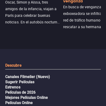
venganza
Oscar, Simon y Aïssa, tres
En busca de venganza, u
amigos de la infancia, viajan a
exboxeadora se infiltra e
París para celebrar buenas
red de tráfico humano pa
noticias. En el autobús nocturno
rescatar a su hermana m
N121, un intercambio entre
enfrentando criminales
pasajeros escala y la situación
despiadados, secretos
se descontrola, convirtiendo el
peligrosos y situaciones
viaje en un thriller urbano
extremas que ponen a pr
intenso.
resistencia.
Descubre
Canales Filmelier (Nuevo)
Sugerir Películas
Estrenos
Películas de 2026
Mejores Películas Online
Películas Online