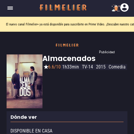
El nuevo canal
Filmelier+
ya está disponible para suscribirte en Prime Video.
¡Descubre nuestro ca
Publicidad
Almacenados
6.6/10
1h33min
TV-14
2015
Comedia
Dónde ver
DISPONIBLE EN CASA