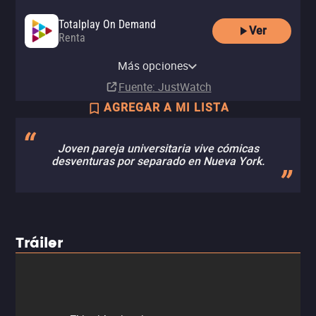
Totalplay On Demand
Ver
Renta
Amazon Video
Apple TV Store
Netflix
YouTube
Renta
Comprar
Más opciones
Suscripción
Renta
MX$40.00
MX$49.00
Fuente
: JustWatch
AGREGAR A MI LISTA
Joven pareja universitaria vive cómicas
desventuras por separado en Nueva York.
Tráiler