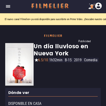
El nuevo canal
Filmelier+
ya está disponible para suscribirte en Prime Video.
¡Descubre nuestro ca
Publicidad
Un día lluvioso en
Nueva York
6.5/10
1h32min
B-15
2019
Comedia
Dónde ver
DISPONIBLE EN CASA