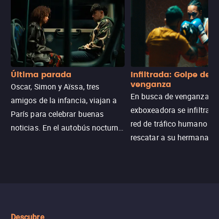
Última parada
Infiltrada: Golpe de
venganza
Oscar, Simon y Aïssa, tres
En busca de venganza, u
amigos de la infancia, viajan a
exboxeadora se infiltra e
París para celebrar buenas
red de tráfico humano pa
noticias. En el autobús nocturno
rescatar a su hermana m
N121, un intercambio entre
enfrentando criminales
pasajeros escala y la situación
despiadados, secretos
se descontrola, convirtiendo el
peligrosos y situaciones
viaje en un thriller urbano
extremas que ponen a pr
intenso.
resistencia.
Descubre