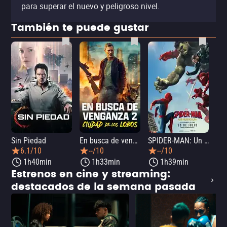
para superar el nuevo y peligroso nivel.
También te puede gustar
Sin Piedad
En busca de venganza 2: Ciudad de los lobos
SPIDER-MAN: Un nuevo día
La
6.1/10
--/10
--/10
1h40min
1h33min
1h39min
Estrenos en cine y streaming:
destacados de la semana pasada