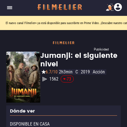
El nuevo canal
Filmelier+
ya está disponible para suscribirte en Prime Video.
¡Descubre nuestro ca
Publicidad
Jumanji: el siguiente
nivel
6.7/10
2h3min
C
2019
Acción
1562
-73
Dónde ver
DISPONIBLE EN CASA