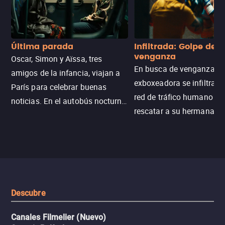
Última parada
Infiltrada: Golpe de
venganza
Oscar, Simon y Aïssa, tres
En busca de venganza, u
amigos de la infancia, viajan a
exboxeadora se infiltra e
París para celebrar buenas
red de tráfico humano pa
noticias. En el autobús nocturno
rescatar a su hermana m
N121, un intercambio entre
enfrentando criminales
pasajeros escala y la situación
despiadados, secretos
se descontrola, convirtiendo el
peligrosos y situaciones
viaje en un thriller urbano
extremas que ponen a pr
intenso.
resistencia.
Descubre
Canales Filmelier (Nuevo)