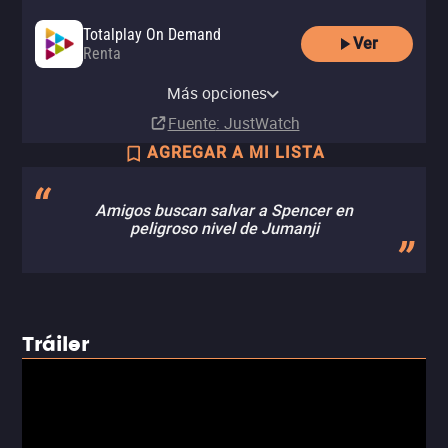
Totalplay On Demand
Ver
Renta
Amazon Video
Apple TV Store
Claro video
Netflix
Netflix Standard with Ads
YouTube
izzitv
Comprar
Comprar
Comprar
Más opciones
Suscripción
Suscripción
Renta
Renta
MX$129.00
MX$199.00
MX$99.00
Fuente
: JustWatch
AGREGAR A MI LISTA
Amigos buscan salvar a Spencer en
peligroso nivel de Jumanji
Tráiler