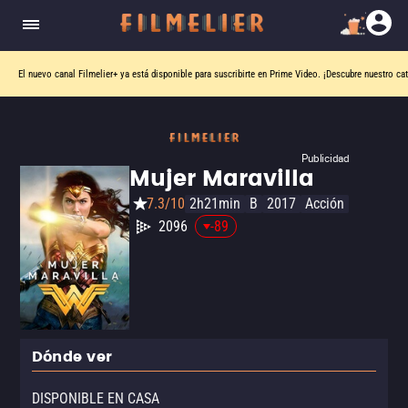
El nuevo canal
Filmelier+
ya está disponible para suscribirte en Prime Video.
¡Descubre nuestro ca
Publicidad
Mujer Maravilla
7.3/10
2h21min
B
2017
Acción
2096
-89
Dónde ver
DISPONIBLE EN CASA