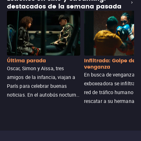
destacados de la semana pasada
Última parada
Infiltrada: Golpe de
venganza
Oscar, Simon y Aïssa, tres
En busca de venganza, u
amigos de la infancia, viajan a
exboxeadora se infiltra e
París para celebrar buenas
red de tráfico humano pa
noticias. En el autobús nocturno
rescatar a su hermana m
N121, un intercambio entre
enfrentando criminales
pasajeros escala y la situación
despiadados, secretos
se descontrola, convirtiendo el
peligrosos y situaciones
viaje en un thriller urbano
extremas que ponen a pr
intenso.