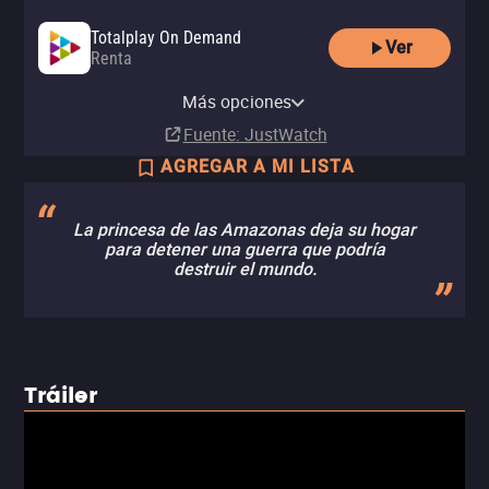
Totalplay On Demand
Ver
Renta
Amazon Video
Apple TV Store
Claro video
YouTube
izzitv
HBO Max
Comprar
Comprar
Comprar
Más opciones
Renta
Renta
Suscripción
MX$169.00
MX$169.00
MX$197.00
Fuente
: JustWatch
AGREGAR A MI LISTA
La princesa de las Amazonas deja su hogar
para detener una guerra que podría
destruir el mundo.
Tráiler