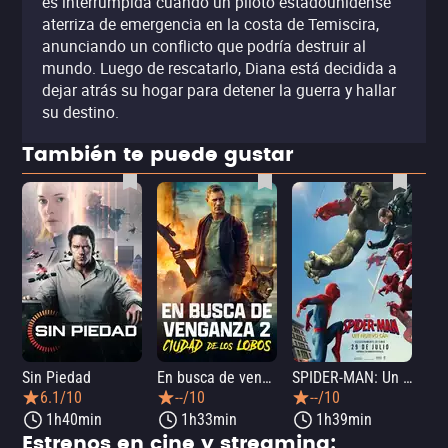
es interrumpida cuando un piloto estadounidense
aterriza de emergencia en la costa de Temiscira,
anunciando un conflicto que podría destruir al
mundo. Luego de rescatarlo, Diana está decidida a
dejar atrás su hogar para detener la guerra y hallar
su destino.
También te puede gustar
Sin Piedad
En busca de venganza 2: Ciudad de los lobos
SPIDER-MAN: Un nuevo día
La
6.1/10
--/10
--/10
1h40min
1h33min
1h39min
Estrenos en cine y streaming: